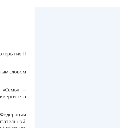
открытие II
нным словом
и «Семья —
ниверситета
 Федерации
итательной