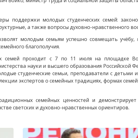
ич Бойко; министр труда и социальной защиты област
еры поддержки молодых студенческих семей: законо
уктурные, а также вопросы духовно-нравственного во
озволят молодым семьям успешно совмещать учёбу, 
семейного благополучия.
их семей проходит с 7 по 11 июля на площадке Во
истерства науки и высшего образования Российской Ф
олодые студенческие семьи, преподаватели с детьми 
 лекции экспертов о семейных традициях, формах семей
радиционных семейных ценностей и демонстрирует
стве светских и духовно-нравственных ориентиров.