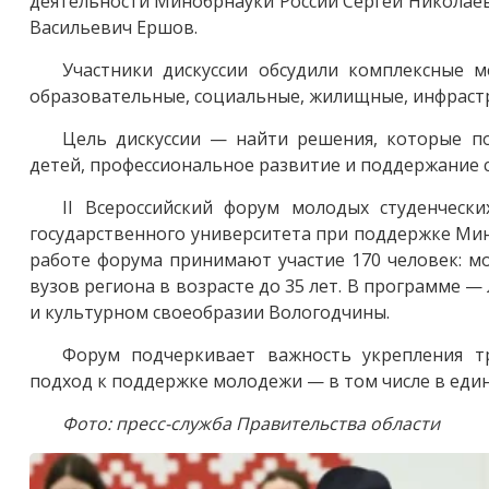
деятельности Минобрнауки России Сергей Николаев
Васильевич Ершов.
Участники дискуссии обсудили комплексные м
образовательные, социальные, жилищные, инфрастр
Цель дискуссии — найти решения, которые п
детей, профессиональное развитие и поддержание 
II Всероссийский форум молодых студенческ
государственного университета при поддержке Мин
работе форума принимают участие 170 человек: м
вузов региона в возрасте до 35 лет. В программе —
и культурном своеобразии Вологодчины.
Форум подчеркивает важность укрепления т
подход к поддержке молодежи — в том числе в един
Фото: пресс-служба Правительства области