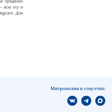
в пределах
 всю эту и
egram. Для
Митрополия в соцсетях:
Мы вконтакте
Мы в telegram
Мы в Ма