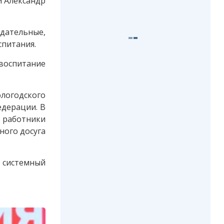
и
Александр
дательные,
спитания.
воспитание
логодского
едерации. В
и работники
ного досуга
 системный