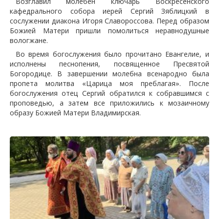
Возглавил молебен ключарь Воскресенского
кафедрального собора иерей Сергий Зяблицкий в
сослужении диакона Игоря Славороссова. Перед образом
Божией Матери пришли помолиться неравнодушные
вологжане.
Во время богослужения было прочитано Евангелие, и
исполнены песнопения, посвященное Пресвятой
Богородице. В завершении молебна всенародно была
пропета молитва «Царица моя преблагая». После
богослужения отец Сергий обратился к собравшимся с
проповедью, а затем все приложились к мозаичному
образу Божией Матери Владимирская.