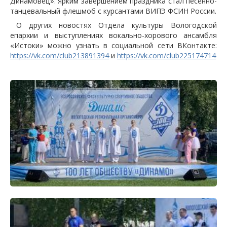
Динамовец». Ярким завершением праздника стал песенно-
танцевальный флешмоб с курсантами ВИПЭ ФСИН России.
О других новостях Отдела культуры Вологодской
епархии и выступлениях вокально-хорового ансамбля
«Истоки» можно узнать в социальной сети ВКонтакте:
https://vk.com/club213891394
и
https://vk.com/club225174714