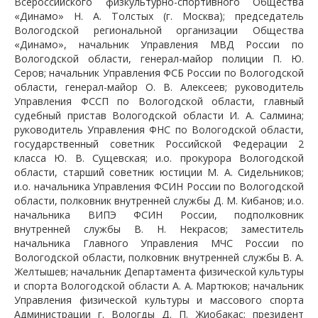
Всероссийского физкультурно-спортивного Общества
«Динамо» Н. А. Толстых (г. Москва); председатель
Вологодской региональной организации Общества
«Динамо», начальник Управления МВД России по
Вологодской области, генерал-майор полиции П. Ю.
Серов; начальник Управления ФСБ России по Вологодской
области, генерал-майор О. В. Алексеев; руководитель
Управления ФССП по Вологодской области, главный
судебный пристав Вологодской области И. А. Салмина;
руководитель Управления ФНС по Вологодской области,
государственный советник Российской Федерации 2
класса Ю. В. Сущевская; и.о. прокурора Вологодской
области, старший советник юстиции М. А. Сидельников;
и.о. начальника Управления ФСИН России по Вологодской
области, полковник внутренней службы Д. М. Кибанов; и.о.
начальника ВИПЭ ФСИН России, подполковник
внутренней службы В. Н. Некрасов; заместитель
начальника Главного Управления МЧС России по
Вологодской области, полковник внутренней службы В. А.
Желтышев; начальник Департамента физической культуры
и спорта Вологодской области А. А. Мартюков; начальник
Управления физической культуры и массового спорта
Администрации г. Вологды Д. П. Жиобакас; президент