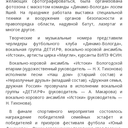
желающих сфотографироваться, была организована
фотозона с маскотом команды «Динамо-Вологда» лосем
Яшей. На празднике работала выставка специальной
техники и вооружения органов безопасности и
правопорядка области, надувной батут, лазертаг и
многое другое.
Творческие и музыкальные номера представили
черлидеры футбольного клуба «Динамо-Вологда»,
вокальная группа ДЕТИ.РФ, вокально-хоровой ансамбль
«Истоки», артисты цирка «Маугли», курсанты ВИПЭ ФСИН.
Вокально-хоровой ансамбль «Истоки» Вологодской
епархии (художественный руководитель — Н. Х. Тихонова)
исполнили песни «Наш дом» (старший состав) и
«Неразлучные друзья» (младший состав). «Дружная семья,
дружная Россия» прозвучала в исполнении вокальной
группы «ДЕТИ.РФ» (руководитель — А. Макарова) и
вокально-хорового ансамбля «Истоки» (руководитель —
Н. Тихонова).
В финале спортивного мероприятия состоялось
награждение победителей семейных эстафет и
победителей и призёров фестиваля футбола «Юный