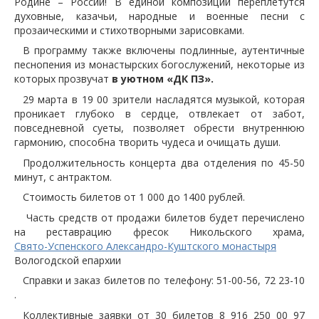
Родине – России! В единой композиции переплетутся
духовные, казачьи, народные и военные песни с
прозаическими и стихотворными зарисовками.
В программу также включены подлинные, аутентичные
песнопения из монастырских богослужений, некоторые из
которых прозвучат
в уютном «ДК ПЗ».
29 марта в 19 00 зрители насладятся музыкой, которая
проникает глубоко в сердце, отвлекает от забот,
повседневной суеты, позволяет обрести внутреннюю
гармонию, способна творить чудеса и очищать души.
Продолжительность концерта два отделения по 45-50
минут, с антрактом.
Стоимость билетов от 1 000 до 1400 рублей.
Часть средств от продажи билетов будет перечислено
на реставрацию фресок Никольского храма,
Свято-Успенского Александро-Куштского монастыря
Вологодской епархии
Справки и заказ билетов по телефону: 51-00-56, 72 23-10
.
Коллективные заявки от 30 билетов 8 916 250 00 97