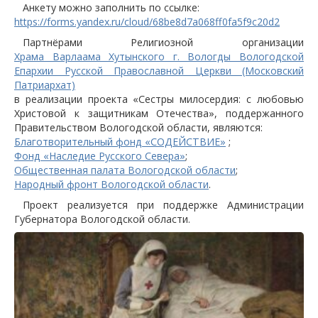
Анкету можно заполнить по ссылке:
https://forms.yandex.ru/cloud/68be8d7a068ff0fa5f9c20d2
Партнёрами Религиозной организации
Храма Варлаама Хутынского г. Вологды Вологодской
Епархии Русской Православной Церкви (Московский
Патриархат)
в реализации проекта «Сестры милосердия: с любовью
Христовой к защитникам Отечества», поддержанного
Правительством Вологодской области, являются:
Благотворительный фонд «СОДЕЙСТВИЕ»
;
Фонд «Наследие Русского Севера»
;
Общественная палата Вологодской области
;
Народный фронт Вологодской области
.
Проект реализуется при поддержке Администрации
Губернатора Вологодской области.