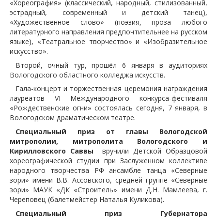
«Хореография» (классический, народный, стилизованный,
эстрадный, современный и детский танец),
«Художественное слово» (поэзия, проза любого
литературного направления предпочтительнее на русском
языке), «Театральное творчество» и «Изобразительное
искусство».
Второй, очный тур, прошёл 6 января в аудиториях
Вологодского областного колледжа искусств.
Гала-концерт и торжественная церемония награждения
лауреатов VI Международного конкурса-фестиваля
«Рождественские огни» состоялась сегодня, 7 января, в
Вологодском драматическом театре.
Специальный приз от главы Вологодской
митрополии, митрополита Вологодского и
Кирилловского Саввы
вручили Детской Образцовой
хореографической студии при Заслуженном коллективе
народного творчества РФ ансамбле танца «Северные
зори» имени В.В. Ассовского, средней группе «Северные
зори» МАУК «ДК «Строитель» имени Д.Н. Мамлеева, г.
Череповец (балетмейстер Наталья Куликова).
Специальный приз Губернатора