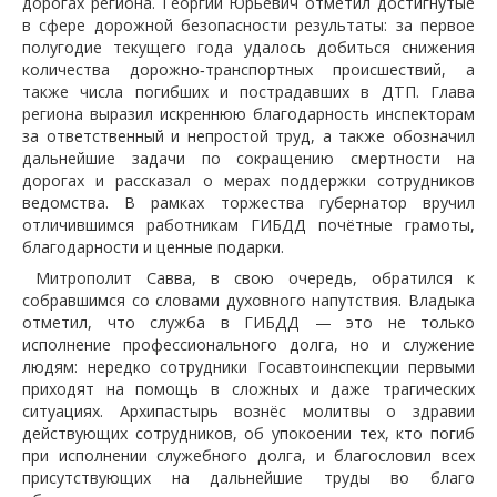
дорогах региона. Георгий Юрьевич отметил достигнутые
в сфере дорожной безопасности результаты: за первое
полугодие текущего года удалось добиться снижения
количества дорожно‑транспортных происшествий, а
также числа погибших и пострадавших в ДТП. Глава
региона выразил искреннюю благодарность инспекторам
за ответственный и непростой труд, а также обозначил
дальнейшие задачи по сокращению смертности на
дорогах и рассказал о мерах поддержки сотрудников
ведомства. В рамках торжества губернатор вручил
отличившимся работникам ГИБДД почётные грамоты,
благодарности и ценные подарки.
Митрополит Савва, в свою очередь, обратился к
собравшимся со словами духовного напутствия. Владыка
отметил, что служба в ГИБДД — это не только
исполнение профессионального долга, но и служение
людям: нередко сотрудники Госавтоинспекции первыми
приходят на помощь в сложных и даже трагических
ситуациях. Архипастырь вознёс молитвы о здравии
действующих сотрудников, об упокоении тех, кто погиб
при исполнении служебного долга, и благословил всех
присутствующих на дальнейшие труды во благо