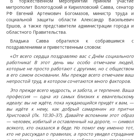
В торжественном мероприятии приняли участие
митрополит Вологодский и Кирилловский Савва, сенатор
РФ Евгений Артемович Богомазов, министр труда и
социальной защиты области Александр Васильевич
Ершов, а также представители администрации города и
областного Правительства.
Владыка Савва обратился к собравшимся с
поздравлениями и приветственным словом:
«
От всего сердца поздравляю вас с Днём социального
работника! В этот день мы особо отмечаем людей,
которые не просто работают с другими, но с обществом
в его самом основании. Мы прежде всего отмечаем ваш
непростой труд, в котором сочетаются много факторов.
Это прежде всего мудрость, и забота, и терпение. Ваша
профессия — одна из самых близких к евангельскому
идеалу: вы не ждёте, пока нуждающийся придёт к вам, —
вы идёте к нему, как добрый самарянин из притчи
Христовой (Лк. 10:30–37). Давайте вспомним этот образ
— человек, избитый и оставленный на дороге, — символ
всякого, кто оказался в беде. Но помог ему именно тот,
кто не рассуждал о правилах, а просто увидел страдание