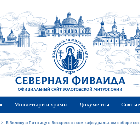
Северная Фиваида
Официальный сайт Вологодской митрополии
я
Монастыри и храмы
Документы
Святые
>
В Великую Пятницу в Воскресенском кафедральном соборе со