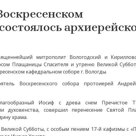
 Воскресенском
состоялось архиерейск
вященнейший митрополит Вологодский и Кириллов
осом Плащаницы Спасителя и утреню Великой Суббот
ресенском кафедральном соборе г. Вологды.
тоятель Воскресенского собора протоиерей Андре
лагообразный Иосиф с древа снем Пречистое Т
ии духовенства, совершил перенесение Святой П
дину храма.
Великой Субботы, с особым пением 17-й кафизмы с «