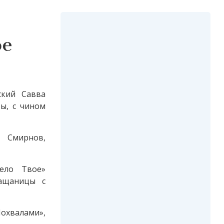
ое
ский Савва
ы, с чином
й Смирнов,
ело Твое»
лащаницы с
Похвалами»,