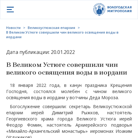
Открыть меню
Новости
>
Великоустюжская епархия
>
В Великом Устюге совершили чин великого освящения воды в
иордани
Дата публикации: 20.01.2022
В Великом Устюге совершили чин
великого освящения воды в иордани
18 января 2022 года, в канун праздника Крещения
Господня, состоялся молебен с чином великого
освящения воды в иордани у вотчины Деда Мороза.
Богослужение совершили: секретарь Великоустюжской
епархии иерей Димитрий Рыжков, настоятель
Георгиевского храма города Великого Устюга иерей
Феодор Фомин, настоятель Архиерейского подворья
«Михайло-Архангельский монастырь» иеромонах Иоаким
(Угдужеков).