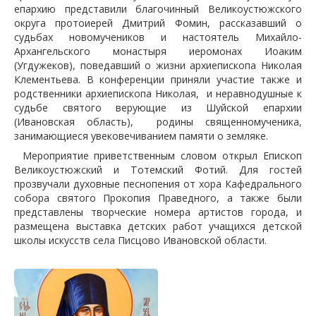
епархию представили благочинный Великоустюжского
округа протоиерей Дмитрий Фомин, рассказавший о
судьбах новомучеников и настоятель Михайло-
Архангельского монастыря иеромонах Иоаким
(Угдужеков), поведавший о жизни архиепископа Николая
Клементьева. В конференции приняли участие также и
родственники архиепископа Николая, и неравнодушные к
судьбе святого верующие из Шуйской епархии
(Ивановская область), родины священномученика,
занимающиеся увековечиванием памяти о земляке.
Мероприятие приветственным словом открыл Епископ
Великоустюжский и Тотемский Фотий. Для гостей
прозвучали духовные песнопения от хора Кафедрального
собора святого Прокопия Праведного, а также были
представлены творческие номера артистов города, и
размещена выставка детских работ учащихся детской
школы искусств села Писцово Ивановской области.