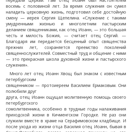
передали Церкви. Там отец Иоанн был настоятелем
восемь с половиной лет. За время служения он сумел
наладить церковную жизнь, подготовил себе достойную
смену — иерея Сергия Щепелина. «Служение с такими
умудренными жизнью и многолетним пастырским
деланием священниками, как отец Иоанн, — это большая
честь и милость Божия, — считает отец Сергий. —
Благодаря им передается бесценный опыт священства
прежних лет, сохраняется преемство поколений
священнослужителей. Совместный труд и общение с ними
— это прекрасная школа духовной жизни и пастырского
служения».
Много лет отец Иоанн Хвощ был знаком с известным
петербургским
священником — протоиереем Василием Ермаковым. Они
полюбили друг
друга, отец Иоанн ощущал молитвенную помощь своего
петербургского
сомолитвенника, особенно в трудные годы налаживания
приходской жизни в Кичменгском Городке. Не раз они
служили вместе в храме на Серафимовском кладбище. И
после ухода из жизни отца Василия отец Иоанн, бывая в