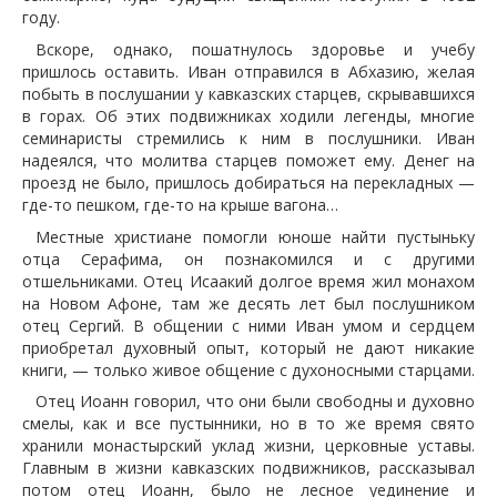
году.
Вскоре, однако, пошатнулось здоровье и учебу
пришлось оставить. Иван отправился в Абхазию, желая
побыть в послушании у кавказских старцев, скрывавшихся
в горах. Об этих подвижниках ходили легенды, многие
семинаристы стремились к ним в послушники. Иван
надеялся, что молитва старцев поможет ему. Денег на
проезд не было, пришлось добираться на перекладных —
где-то пешком, где-то на крыше вагона…
Местные христиане помогли юноше найти пустыньку
отца Серафима, он познакомился и с другими
отшельниками. Отец Исаакий долгое время жил монахом
на Новом Афоне, там же десять лет был послушником
отец Сергий. В общении с ними Иван умом и сердцем
приобретал духовный опыт, который не дают никакие
книги, — только живое общение с духоносными старцами.
Отец Иоанн говорил, что они были свободны и духовно
смелы, как и все пустынники, но в то же время свято
хранили монастырский уклад жизни, церковные уставы.
Главным в жизни кавказских подвижников, рассказывал
потом отец Иоанн, было не лесное уединение и