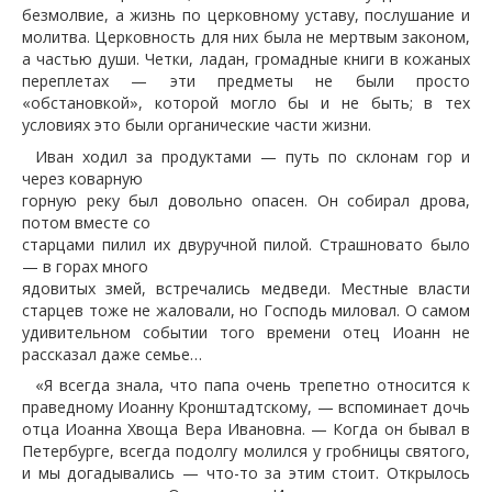
безмолвие, а жизнь по церковному уставу, послушание и
молитва. Церковность для них была не мертвым законом,
а частью души. Четки, ладан, громадные книги в кожаных
переплетах — эти предметы не были просто
«обстановкой», которой могло бы и не быть; в тех
условиях это были органические части жизни.
Иван ходил за продуктами — путь по склонам гор и
через коварную
горную реку был довольно опасен. Он собирал дрова,
потом вместе со
старцами пилил их двуручной пилой. Страшновато было
— в горах много
ядовитых змей, встречались медведи. Местные власти
старцев тоже не жаловали, но Господь миловал. О самом
удивительном событии того времени отец Иоанн не
рассказал даже семье…
«Я всегда знала, что папа очень трепетно относится к
праведному Иоанну Кронштадтскому, — вспоминает дочь
отца Иоанна Хвоща Вера Ивановна. — Когда он бывал в
Петербурге, всегда подолгу молился у гробницы святого,
и мы догадывались — что-то за этим стоит. Открылось