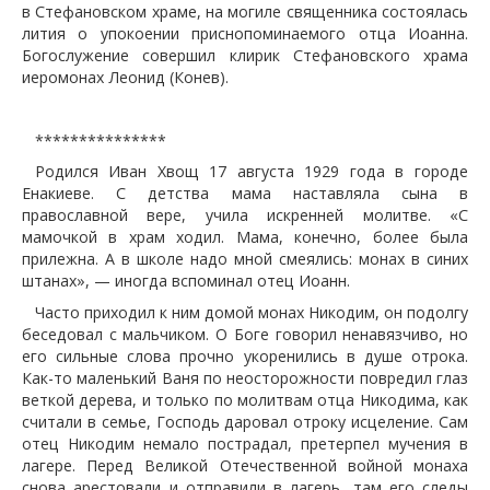
в Стефановском храме, на могиле священника состоялась
лития о упокоении приснопоминаемого отца Иоанна.
Богослужение совершил клирик Стефановского храма
иеромонах Леонид (Конев).
***************
Родился Иван Хвощ 17 августа 1929 года в городе
Енакиеве. С детства мама наставляла сына в
православной вере, учила искренней молитве. «С
мамочкой в храм ходил. Мама, конечно, более была
прилежна. А в школе надо мной смеялись: монах в синих
штанах», — иногда вспоминал отец Иоанн.
Часто приходил к ним домой монах Никодим, он подолгу
беседовал с мальчиком. О Боге говорил ненавязчиво, но
его сильные слова прочно укоренились в душе отрока.
Как-то маленький Ваня по неосторожности повредил глаз
веткой дерева, и только по молитвам отца Никодима, как
считали в семье, Господь даровал отроку исцеление. Сам
отец Никодим немало пострадал, претерпел мучения в
лагере. Перед Великой Отечественной войной монаха
снова арестовали и отправили в лагерь, там его следы