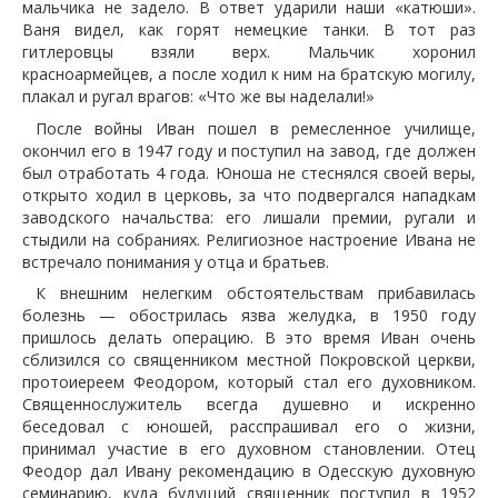
мальчика не задело. В ответ ударили наши «катюши».
Ваня видел, как горят немецкие танки. В тот раз
гитлеровцы взяли верх. Мальчик хоронил
красноармейцев, а после ходил к ним на братскую могилу,
плакал и ругал врагов: «Что же вы наделали!»
После войны Иван пошел в ремесленное училище,
окончил его в 1947 году и поступил на завод, где должен
был отработать 4 года. Юноша не стеснялся своей веры,
открыто ходил в церковь, за что подвергался нападкам
заводского начальства: его лишали премии, ругали и
стыдили на собраниях. Религиозное настроение Ивана не
встречало понимания у отца и братьев.
К внешним нелегким обстоятельствам прибавилась
болезнь — обострилась язва желудка, в 1950 году
пришлось делать операцию. В это время Иван очень
сблизился со священником местной Покровской церкви,
протоиереем Феодором, который стал его духовником.
Священнослужитель всегда душевно и искренно
беседовал с юношей, расспрашивал его о жизни,
принимал участие в его духовном становлении. Отец
Феодор дал Ивану рекомендацию в Одесскую духовную
семинарию, куда будущий священник поступил в 1952