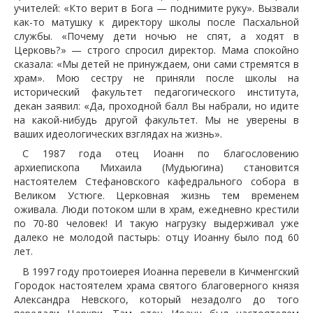
учителей: «Кто верит в Бога — поднимите руку». Вызвали
как-то матушку к директору школы после Пасхальной
службы. «Почему дети ночью не спят, а ходят в
Церковь?» — строго спросил директор. Мама спокойно
сказала: «Мы детей не принуждаем, они сами стремятся в
храм». Мою сестру не приняли после школы на
исторический факультет педагогического института,
декан заявил: «Да, проходной балл Вы набрали, но идите
на какой-нибудь другой факультет. Мы не уверены в
ваших идеологических взглядах на жизнь».
С 1987 года отец Иоанн по благословению
архиепископа Михаила (Мудьюгина) становится
настоятелем Стефановского кафедрального собора в
Великом Устюге. Церковная жизнь тем временем
оживала. Люди потоком шли в храм, ежедневно крестили
по 70-80 человек! И такую нагрузку выдерживал уже
далеко не молодой пастырь: отцу Иоанну было под 60
лет.
В 1997 году протоиерея Иоанна перевели в Кичменгский
Городок настоятелем храма святого благоверного князя
Александра Невского, который незадолго до того