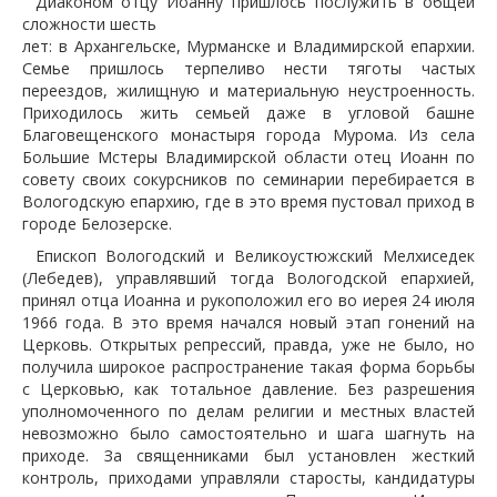
Диаконом отцу Иоанну пришлось послужить в общей
сложности шесть
лет: в Архангельске, Мурманске и Владимирской епархии.
Семье пришлось терпеливо нести тяготы частых
переездов, жилищную и материальную неустроенность.
Приходилось жить семьей даже в угловой башне
Благовещенского монастыря города Мурома. Из села
Большие Мстеры Владимирской области отец Иоанн по
совету своих сокурсников по семинарии перебирается в
Вологодскую епархию, где в это время пустовал приход в
городе Белозерске.
Епископ Вологодский и Великоустюжский Мелхиседек
(Лебедев), управлявший тогда Вологодской епархией,
принял отца Иоанна и рукоположил его во иерея 24 июля
1966 года. В это время начался новый этап гонений на
Церковь. Открытых репрессий, правда, уже не было, но
получила широкое распространение такая форма борьбы
с Церковью, как тотальное давление. Без разрешения
уполномоченного по делам религии и местных властей
невозможно было самостоятельно и шага шагнуть на
приходе. За священниками был установлен жесткий
контроль, приходами управляли старосты, кандидатуры