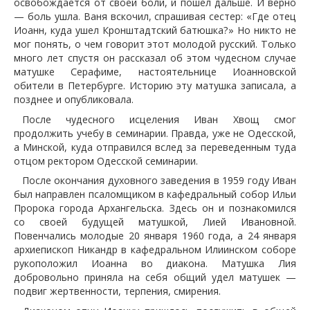
освобождается от своей боли, и пошел дальше. И верно
— боль ушла. Ваня вскочил, спрашивая сестер: «Где отец
Иоанн, куда ушел Кронштадтский батюшка?» Но никто не
мог понять, о чем говорит этот молодой русский. Только
много лет спустя он рассказал об этом чудесном случае
матушке Серафиме, настоятельнице Иоанновской
обители в Петербурге. Историю эту матушка записала, а
позднее и опубликовала.
После чудесного исцеления Иван Хвощ смог
продолжить учебу в семинарии. Правда, уже не Одесской,
а Минской, куда отправился вслед за переведенным туда
отцом ректором Одесской семинарии.
После окончания духовного заведения в 1959 году Иван
был направлен псаломщиком в кафедральный собор Ильи
Пророка города Архангельска. Здесь он и познакомился
со своей будущей матушкой, Лией Ивановной.
Повенчались молодые 20 января 1960 года, а 24 января
архиепископ Никандр в кафедральном Илиинском соборе
рукоположил Иоанна во диакона. Матушка Лия
добровольно приняла на себя общий удел матушек —
подвиг жертвенности, терпения, смирения.