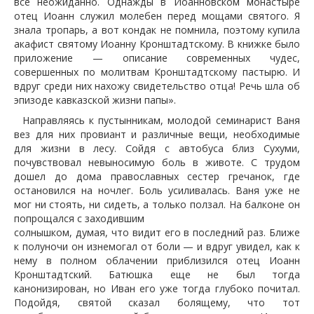
все неожиданно. Однажды в Иоанновском монастыре
отец Иоанн служил молебен перед мощами святого. Я
знала тропарь, а вот кондак не помнила, поэтому купила
акафист святому Иоанну Кронштадтскому. В книжке было
приложение — описание современных чудес,
совершенных по молитвам Кронштадтскому пастырю. И
вдруг среди них нахожу свидетельство отца! Речь шла об
эпизоде кавказской жизни папы».
Направляясь к пустынникам, молодой семинарист Ваня
вез для них провиант и различные вещи, необходимые
для жизни в лесу. Сойдя с автобуса близ Сухуми,
почувствовал невыносимую боль в животе. С трудом
дошел до дома православных сестер гречанок, где
остановился на ночлег. Боль усиливалась. Ваня уже не
мог ни стоять, ни сидеть, а только ползал. На балконе он
попрощался с заходившим
солнышком, думая, что видит его в последний раз. Ближе
к полуночи он изнемогал от боли — и вдруг увидел, как к
нему в полном облачении приблизился отец Иоанн
Кронштадтский. Батюшка еще не был тогда
канонизирован, но Иван его уже тогда глубоко почитал.
Подойдя, святой сказал болящему, что тот