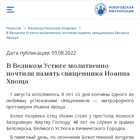
Открыть меню
Новости
>
Великоустюжская епархия
>
В Великом Устюге молитвенно почтили память священника Иоанна
Хвоща
Дата публикации: 09.08.2022
В Великом Устюге молитвенно
почтили память священника Иоанна
Хвоща
1 августа исполнилось 8 лет со дня кончины одного из
любимых устюжанами священников — митрофорного
протоиерея Иоанна Хвоща.
Более полувека отец Иоанн стоял у престола, вознося
Бескровную Жертву Господу. 48 лет он служил в храмах
Белозерска, Великого Устюга и Кичменгского Городка.
В памятный день, по окончании Божественной литургии