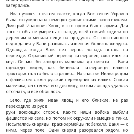
затерялись.
Иван учился в пятом классе, когда Восточная Украина
была оккупирована немецко-фашистскими захватчиками.
Дмитрий Иванович Хвощ в это время был в армии. Для
того чтобы не умереть с голоду, всей семьей ходили по
деревням и меняли вещи на продукты. От постоянного
недоедания у Вани развилась язвенная болезнь желудка.
Однажды, когда Ваня вез зерно, лошадь встала на
переезде. Охранявший переезд гитлеровец схватился за
кнут. Он мог бы запороть мальчика до смерти — Ваня
однажды видел, как бичевали гитлеровцы нашего
тракториста: это было страшно… На счастье Ивана рядом
с фашистом стоял русский переводчик из наших. Спасая
мальчика, он стегнул его для виду, потом лошадь удалось
отогнать, и все обошлось.
Село, где жили Иван Хвощ и его близкие, не раз
переходило из рук в
руки воюющих сторон. Как-то наши войска выбили
фашистов из села, но потом их окружили немецкие танки.
Посыпались снаряды, красноармейцы побежали, Ваня — с
ними, через поле. Один снаряд разорвался рядом, но