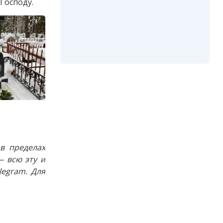
Господу.
в пределах
 всю эту и
egram. Для