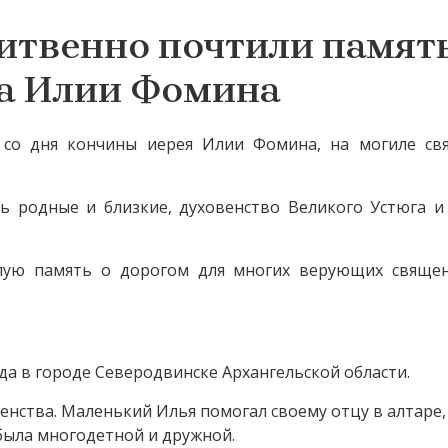
итвенно почтили памят
а Илии Фомина
 со дня кончины иерея Илии Фомина, на могиле св
ь родные и близкие, духовенство Великого Устюга и
лую память о дорогом для многих верующих свяще
да в городе Северодвинске Архангельской области.
щенства. Маленький Илья помогал своему отцу в алтаре,
была многодетной и дружной.