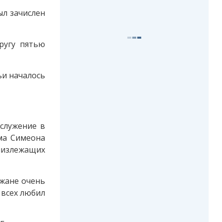
ыл зачислен
ругу пятью
ьи началось
служение в
ма Симеона
лизлежащих
ожане очень
 всех любил