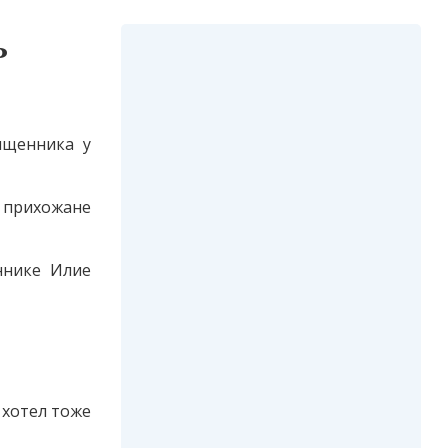
ь
ященника у
 прихожане
ннике Илие
 хотел тоже