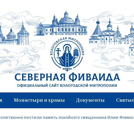
Северная Фиваида
Официальный сайт Вологодской митрополии
я
Монастыри и храмы
Документы
Святые
 молитвенно почтили память покойного священника Илии Фомин