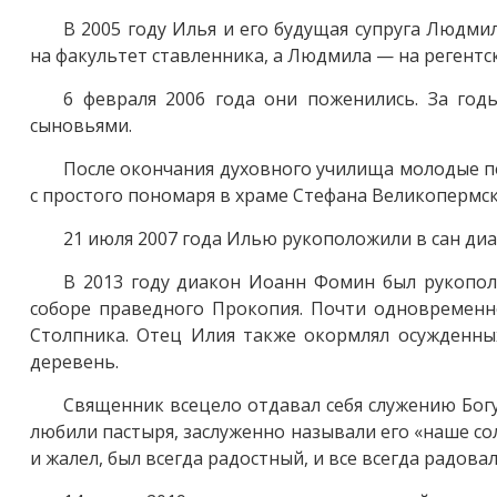
В 2005 году Илья и его будущая супруга Людми
на факультет ставленника, а Людмила — на регентс
6 февраля 2006 года они поженились. За год
сыновьями.
После окончания духовного училища молодые пе
с простого пономаря в храме Стефана Великопермск
21 июля 2007 года Илью рукоположили в сан диа
В 2013 году диакон Иоанн Фомин был рукопол
соборе праведного Прокопия. Почти одновременн
Столпника. Отец Илия также окормлял осужденны
деревень.
Священник всецело отдавал себя служению Богу
любили пастыря, заслуженно называли его «наше со
и жалел, был всегда радостный, и все всегда радовал