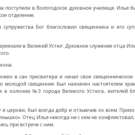
ла поступили в Вологодское духовное училище. Илья б
кое отделение.
ы супружества Бог благословил священника и его суп
реехали в Великий Устюг. Духовное служение отца Ил
ого.
кона.
ожен в сан пресвитера и начал свое священническое 
о молодой священник был назначен настоятелем хра
х в колонии №3 города Великого Устюга, жителей б
 и церкви, был всегда добр и отзывчив ко всем. Прих
лнышко». Отец Илья никогда ни с кем не конфликтовал,
ись при встрече с ним.