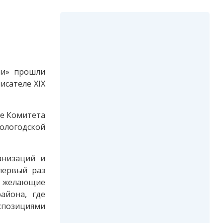
чи» прошли
исателе XIX
ке Комитета
ологодской
анизаций и
первый раз
е желающие
айона, где
спозициями