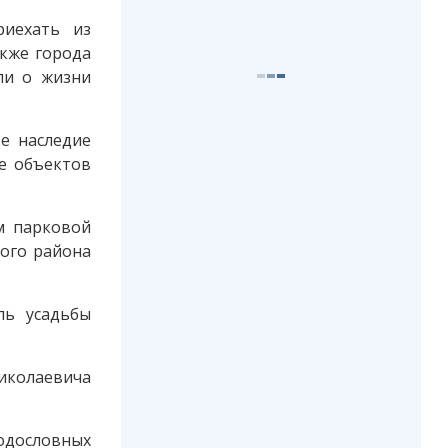
риехать из
акже города
ли о жизни
е наследие
ие объектов
м парковой
ого района
ль усадьбы
Николаевича
одословных