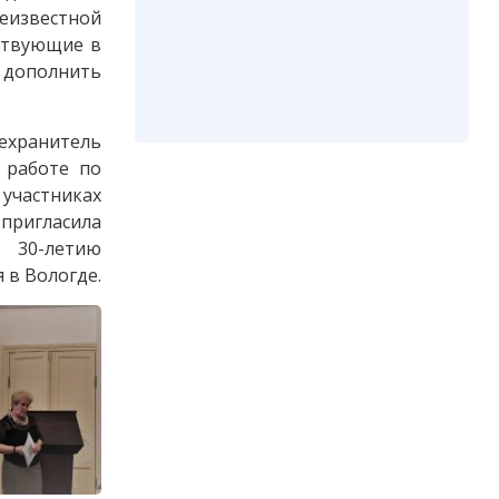
еизвестной
ствующие в
 дополнить
ехранитель
 работе по
частниках
пригласила
ю 30-летию
 в Вологде.