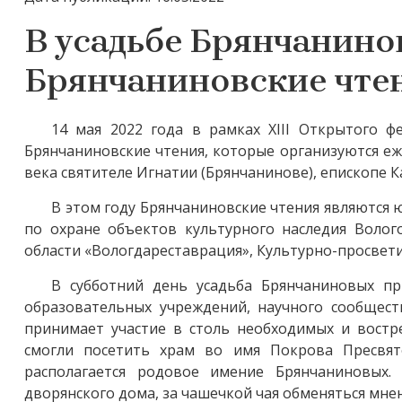
В усадьбе Брянчанино
Брянчаниновские чте
14 мая 2022 года в рамках XIII Открытого ф
Брянчаниновские чтения, которые организуются еж
века святителе Игнатии (Брянчанинове), епископе 
В этом году Брянчаниновские чтения являются
по охране объектов культурного наследия Волог
области «Вологдареставрация», Культурно-просвет
В субботний день усадьба Брянчаниновых пр
образовательных учреждений, научного сообщест
принимает участие в столь необходимых и вост
смогли посетить храм во имя Покрова Пресвят
располагается родовое имение Брянчаниновых.
дворянского дома, за чашечкой чая обменяться мне