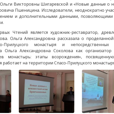
 Ольги Викторовны Шигаревской и «Новые данные о н
ровича Пшеницина. Исследователи, неоднократно уча
чнением и дополнительными данными, позволяющими
и.
вых Чтений является художник-реставратор, древл
ова. Ольга Александровна рассказала о проделанной
о-Прилуцкого монастыря и непосредственных у
а Ольга Александровна Соколова как организатор 
ев монастырь: этапы возрождения», посвященну
я работает на территории Спасо-Прилуцкого монастыря