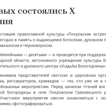
вых состоялись X
ния
естиваля православной культуры «Покровские встре
егодно в память о выдающемся богослове, духовном п
Кавказском и Черноморском.
 юбилейными — десятыми — и проводятся при поддерж
одской области, автономного учреждения культуры В
ительского и духовного центра «Усадьбы Вологодчины».
инимала представителей светских и церковных орг
ва, реставраторов, краеведов — тех, кто уже не в 
ребованных мероприятиях. Перед началом Чтений вс
ой Богородицы в селе Покровском Грязовецкого р
 Участники мероприятия смогли ознакомиться с эк
ниями, сфотографироваться.