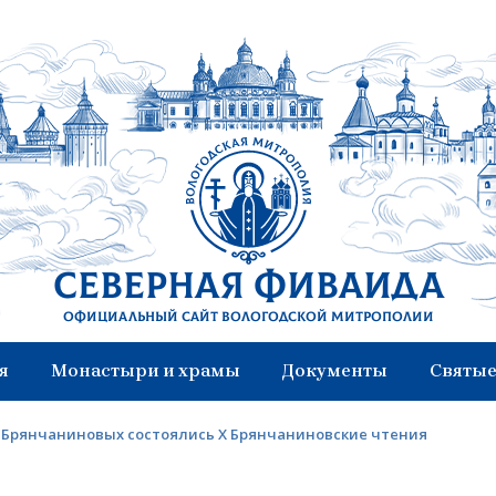
Северная Фиваида
Официальный сайт Вологодской митрополии
я
Монастыри и храмы
Документы
Святые
е Брянчаниновых состоялись X Брянчаниновские чтения