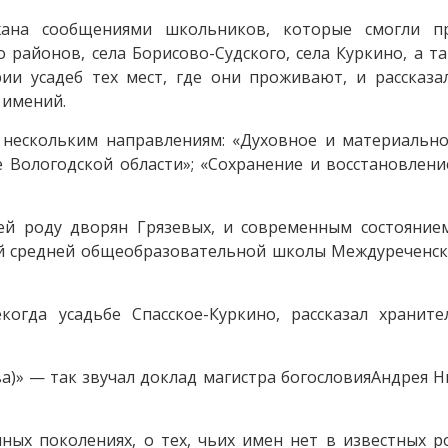
ана сообщениями школьников, которые смогли п
 районов, села Борисово-Судского, села Куркино, а т
ии усадеб тех мест, где они проживают, и рассказа
 имений.
нескольким направлениям: «Духовное и материально
е Вологодской области»; «Сохранение и восстановлен
ей роду дворян Грязевых, и современным состояние
й средней общеобразовательной школы Междуреченск
огда усадьбе Спасское-Куркино, рассказал храните
а)» — так звучал доклад магистра богословияАндрея 
ных поколениях, о тех, чьих имен нет в известных р