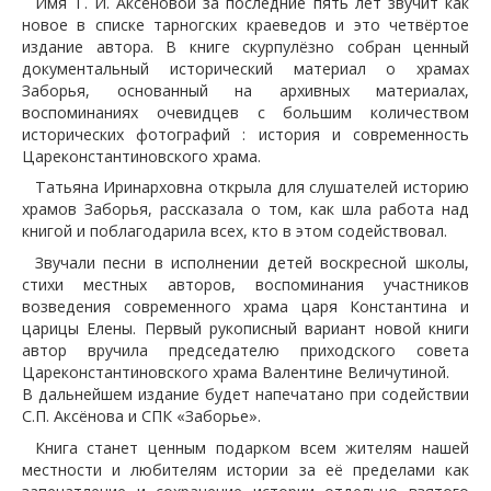
Имя Т. И. Аксёновой за последние пять лет звучит как
новое в списке тарногских краеведов и это четвёртое
издание автора. В книге скурпулёзно собран ценный
документальный исторический материал о храмах
Заборья, основанный на архивных материалах,
воспоминаниях очевидцев с большим количеством
исторических фотографий : история и современность
Цареконстантиновского храма.
Татьяна Иринарховна открыла для слушателей историю
храмов Заборья, рассказала о том, как шла работа над
книгой и поблагодарила всех, кто в этом содействовал.
Звучали песни в исполнении детей воскресной школы,
стихи местных авторов, воспоминания участников
возведения современного храма царя Константина и
царицы Елены. Первый рукописный вариант новой книги
автор вручила председателю приходского совета
Цареконстантиновского храма Валентине Величутиной.
В дальнейшем издание будет напечатано при содействии
С.П. Аксёнова и СПК «Заборье».
Книга станет ценным подарком всем жителям нашей
местности и любителям истории за её пределами как