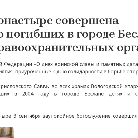
онастыре совершена
о погибших в городе Бе
правоохранительных орг
й Федерации «О днях воинской славы и памятных дата
иятия, приуроченные к дню солидарности в борьбе с т
рилловского Саввы во всех храмах Вологодской епар
бших в 2004 году в городе Беслане детях и со
ыре 3 сентября заупокойное богослужение совершил