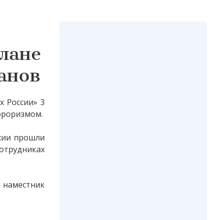
слане
анов
х России» 3
ерроризмом.
хии прошли
трудниках
 наместник