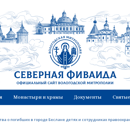
Северная Фиваида
Официальный сайт Вологодской митрополии
я
Монастыри и храмы
Документы
Святые
ва о погибших в городе Беслане детях и сотрудниках правоохр