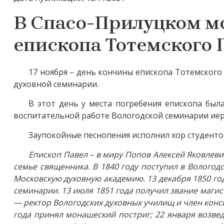
В Спасо-Прилуцком м
епископа Тотемского 
17 ноября – день кончины епископа Тотемского
духовной семинарии.
В этот день у места погребения епископа был
воспитательной работе Вологодской семинарии ие
Заупокойные песнопения исполнил хор студенто
Епископ Павел – в миру Попов Алексей Яковлевич
семье священника. В 1840 году поступил в Вологод
Московскую духовную академию. 13 декабря 1850 го
семинарии. 13 июля 1851 года получил звание магис
— ректор Вологодских духовных училищ и член конси
года принял монашеский постриг; 22 января возве