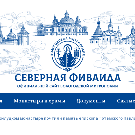
Северная Фиваида
Официальный сайт Вологодской митрополии
я
Монастыри и храмы
Документы
Святые
рилуцком монастыре почтили память епископа Тотемского Павла