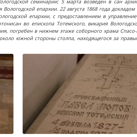
ологодской семинарии; 5 марта возведен в сан архи
 Вологодской епархии. 22 августа 1868 года докладом
логодской епархии, с предоставлением в управление
отонисан во епископа Тотемского, викария Вологодск
ения, погребен в нижнем этаже соборного храма Спасо
, около южной стороны столпа, находящегося за прав