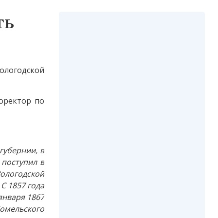
ть
Вологодской
роректор по
губернии, в
 поступил в
Вологодской
С 1857 года
января 1867
Комельского