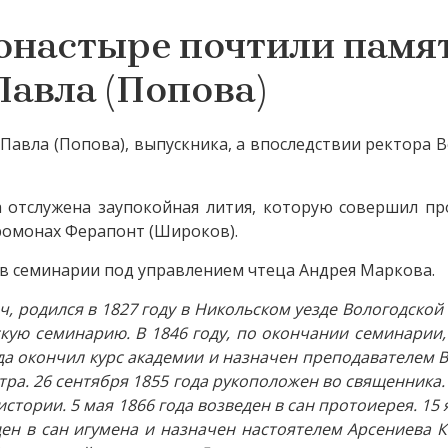
онастыре почтили памя
Павла (Попова)
 Павла (Попова), выпускника, а впоследствии ректора 
а отслужена заупокойная лития, которую совершил п
ромонах Ферапонт (Широков).
в семинарии под управлением чтеца Андрея Маркова.
, родился в 1827 году в Никольском уезде Вологодской 
скую семинарию. В 1846 году, по окончании семинарии,
да окончил курс академии и назначен преподавателем 
тра. 26 сентября 1855 года рукоположен во священника. 
стории. 5 мая 1866 года возведен в сан протоиерея. 15 
ден в сан игумена и назначен настоятелем Арсениева 