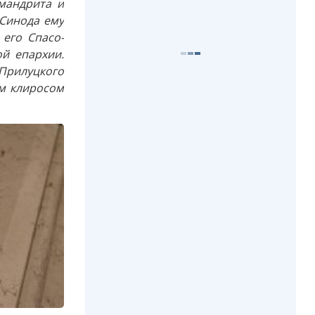
мандрита и
 Синода ему
 его Спасо-
ой епархии.
-Прилуцкого
ым клиросом