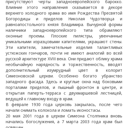
присутствуют черты западноевропейского барокко.
Влияние этого направления сказывается в декоре
верхнего холодного храма во имя Рождества Пресвятой
Богородицы и приделов Николая Чудотворца и
равноапостольного князя Владимира. Вычурной формы
наличники западноевропейского типа обрамляют
оконные проемы. Плоские пилястры, увенчанные
уникальными изразцовыми капителями, украшают стены.
Эти капители, замечательные изделия талантливых
устюжских гончаров, почти не имеют аналогий во всей
русской архитектуре XVIII века. Они придают облику храма
необычайную нарядность и торжественность, вводят
дополнительный изумрудный цвет в колорит
Симеоновской церкви. Особенно богато убранство
западного фасада. Здесь и круглые окна над боковыми
порталами приделов, и пышный фронтон в центре, и
открытая паперть-терраса с двухмаршевой лестницей,
ведущей к главному входу в храм.
В феврале 1930 года церковь закрылась, после чего
начали снимать колокола и ломать иконостасы.
20 мая 2001 года в церкви Симеона Столпника вновь
начались богослужения, а 7 марта 2003 года храм был
освящен.