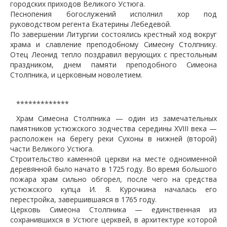
городских приходов Великого Устюга.
Песнопения богослужений исполнил хор под
руководством регента Екатерины Лебедевой.
По завершении Литургии состоялись крестный ход вокруг
храма и славление преподобному Симеону Столпнику.
Отец Леонид тепло поздравил верующих с престольным
праздником, днем памяти преподобного Симеона
Столпника, и церковным новолетием.
*************
Храм Симеона Столпника — один из замечательных
памятников устюжского зодчества середины XVIII века —
расположен на берегу реки Сухоны в нижней (второй)
части Великого Устюга.
Строительство каменной церкви на месте одноименной
деревянной было начато в 1725 году. Во время большого
пожара храм сильно обгорел, после чего на средства
устюжского купца И. Я. Курочкина началась его
перестройка, завершившаяся в 1765 году.
Церковь Симеона Столпника — единственная из
сохранившихся в Устюге церквей, в архитектуре которой