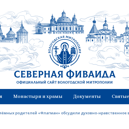
Северная Фиваида
Официальный сайт Вологодской митрополии
я
Монастыри и храмы
Документы
Святые
иёмных родителей «Флагман» обсудили духовно-нравственное 