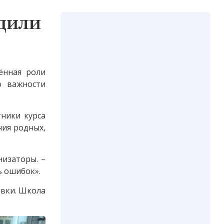
дили
ённая роли
о важности
ники курса
ния родных,
низаторы. –
ь ошибок».
вки. Школа