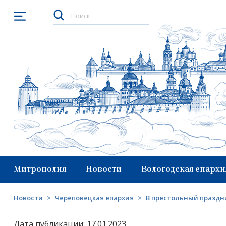
Открыть меню
Митрополия
Новости
Вологодская епархи
Новости
>
Череповецкая епархия
>
В престольный праздни
Дата публикации: 17.01.2023