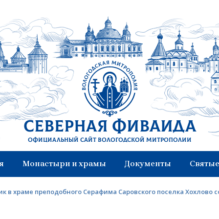
Северная Фиваида
Официальный сайт Вологодской митрополии
я
Монастыри и храмы
Документы
Святые
к в храме преподобного Серафима Саровского поселка Хохлово 