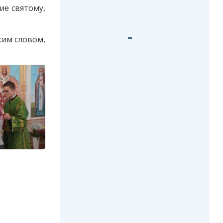
е святому,
ким словом,