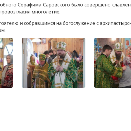
обного Серафима Саровского было совершено славлени
ровозгласил многолетие.
тоятелю и собравшимся на богослужение с архипастырс
ом.