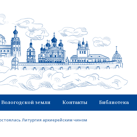
 Вологодской земли
Контакты
Библиотека
состоялась Литургия архиерейским чином