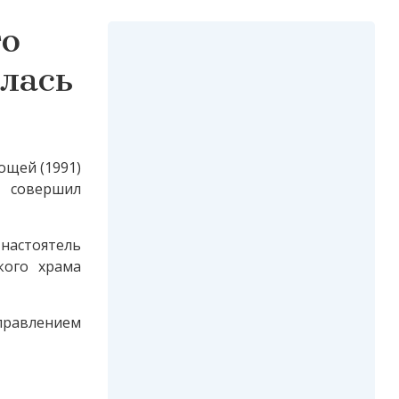
го
лась
ощей (1991)
й совершил
астоятель
кого храма
правлением