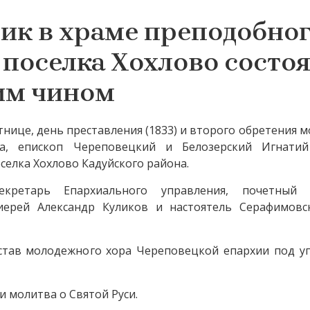
ик в храме преподобно
поселка Хохлово состоя
им чином
тнице, день преставления (1833) и второго обретения м
ца, епископ Череповецкий и Белозерский Игнати
селка Хохлово Кадуйского района
.
кретарь Епархиального управления, почетный н
иерей Александр Куликов и настоятель Серафимовс
став молодежного хора Череповецкой епархии под у
 молитва о Святой Руси.