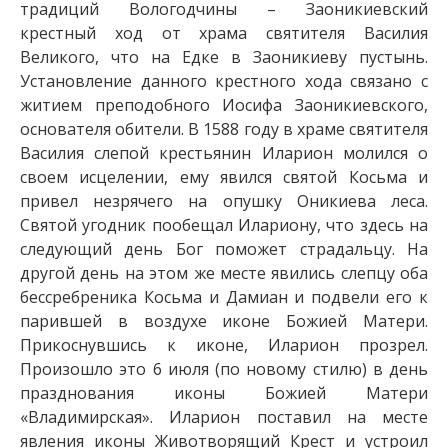
традиций Вологодчины – Заоникиевский
крестный ход от храма святителя Василия
Великого, что на Едке в Заоникиеву пустынь.
Установление данного крестного хода связано с
житием преподобного Иосифа Заоникиевского,
основателя обители. В 1588 году в храме святителя
Василия слепой крестьянин Иларион молился о
своем исцелении, ему явился святой Косьма и
привел незрячего на опушку Оникиева леса.
Святой угодник пообещал Илариону, что здесь на
следующий день Бог поможет страдальцу. На
другой день на этом же месте явились слепцу оба
бессребреника Косьма и Дамиан и подвели его к
парившей в воздухе иконе Божией Матери.
Прикоснувшись к иконе, Иларион прозрел.
Произошло это 6 июля (по новому стилю) в день
празднования иконы Божией Матери
«Владимирская». Иларион поставил на месте
явления иконы Животворящий Крест и устроил