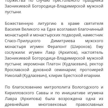
торжества по случаю престольного праздника
Заоникиевой Богородице-Владимирской мужской
пустыни.
Божественную литургию в храме святителя
Василия Великого на Едке возглавил благочинный
монастырей и монастырских подворий, наместник
Спасо-Прилуцкого Димитриева мужского
монастыря игумен Ферапонт (Широков). Ему
сослужили: игумен Лавр (Архипов), настоятель
Заоникиевой Богородице-Владимирской мужской
пустыни; иеромонах Платон (Кудласевич), ректор
Ярославской духовной семинарии; протоиерей
Николай (Кудласевич), клирик Брестской епархии.
По благословению митрополита Вологодского и
Кирилловского Саввы и по инициативе игумена
Лавра (Архипова) была возрождена одна из
древнейших многовековых православных