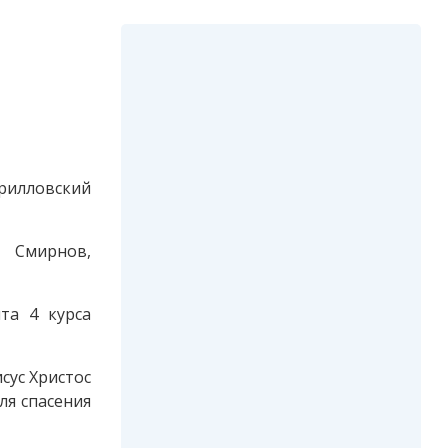
рилловский
й Смирнов,
та 4 курса
сус Христос
ля спасения