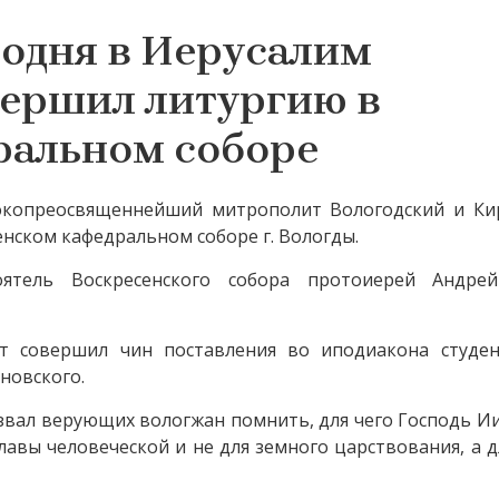
подня в Иерусалим
вершил литургию в
ральном соборе
окопреосвященнейший митрополит Вологодский и Ки
нском кафедральном соборе г. Вологды.
тоятель Воскресенского собора протоиерей Андре
т совершил чин поставления во иподиакона студен
новского.
вал верующих вологжан помнить, для чего Господь Ии
лавы человеческой и не для земного царствования, а д