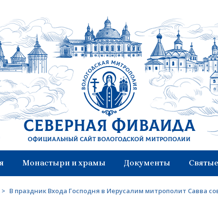
Северная Фиваида
Официальный сайт Вологодской митрополии
я
Монастыри и храмы
Документы
Святые
>
В праздник Входа Господня в Иерусалим митрополит Савва с