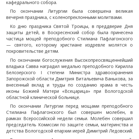
кафедрального собора.
По окончании Литургии была совершена великая
вечерня праздника, с коленопреклонными молитвами.
Ко дню праздника Святой Троицы, в преддверие Дня
защиты детей, в Воскресенский собор была принесена
частица мощей преподобного Стилиана Пафлагонского
— святого, которому христиане издревле молятся о
покровительстве детям.
По окончании богослужения Высокопреосвященнейший
владыка Савва наградил медалью преподобного Кирилла
Белозерского I степени Министра здравоохранения
Запорожской области Дмитрия Витальевича Ванькова, за
внесенный вклад и труды по созданию храма в честь
иконы Божией Матери «Всецарица» при Вологодской
областной клинической больнице.
По окончании Литургии перед мощами преподобного
Стилиана Пафлагонского был совершен молебен, в
рамках Всероссийской недели семьи. Молебен совершил
председатель Комиссии по защите семьи, материнства и
детства Вологодской епархии иерей Димитрий Ледовский.