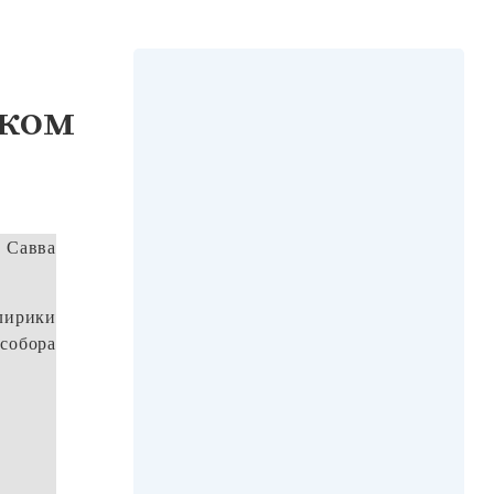
ском
 Савва
лирики
собора