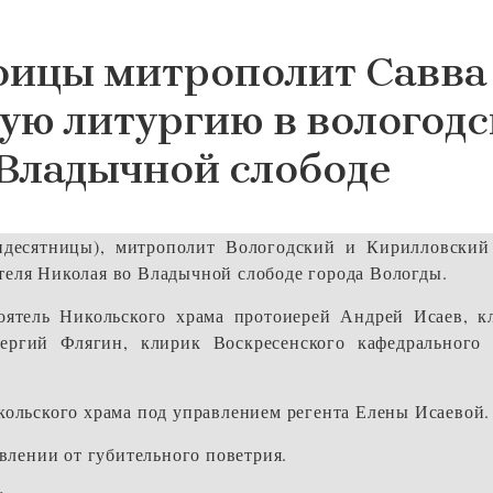
оицы митрополит Савва
ую литургию в вологод
Владычной слободе
идесятницы), митрополит Вологодский и Кирилловский
теля Николая во Владычной слободе города Вологды.
оятель Никольского храма протоиерей Андрей Исаев, к
ергий Флягин, клирик Воскресенского кафедрального 
ольского храма под управлением регента Елены Исаевой.
влении от губительного поветрия.