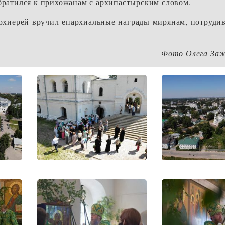
братился к прихожанам с архипастырским словом.
рхиерей вручил епархиальные награды мирянам, потруди
Фото Олега Заж