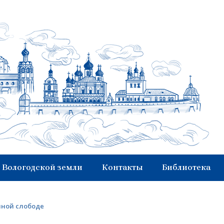
 Вологодской земли
Контакты
Библиотека
чной слободе