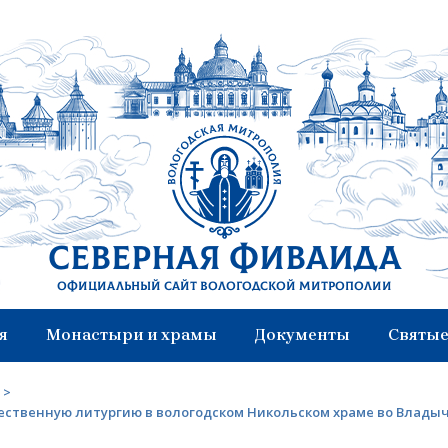
Северная Фиваида
Официальный сайт Вологодской митрополии
я
Монастыри и храмы
Документы
Святые
>
ественную литургию в вологодском Никольском храме во Влады