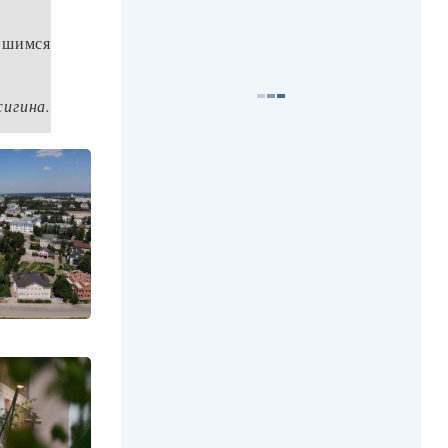
вшимся
игина.