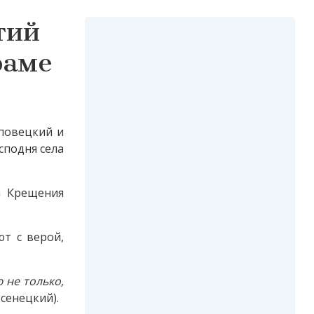
тий
раме
еповецкий и
сподня села
а Крещения
ют с верой,
 не только,
сенецкий).