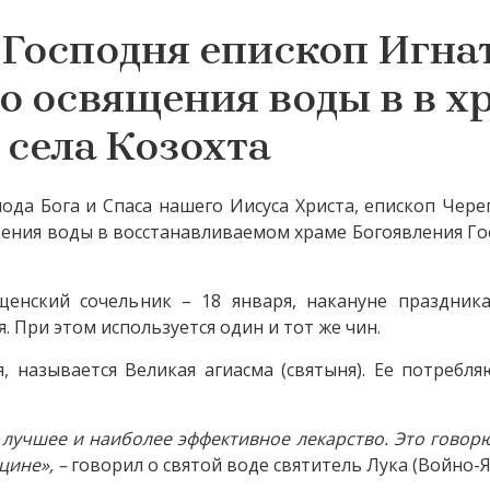
Господня епископ Игна
о освящения воды в в х
 села Козохта
пода Бога и Спаса нашего Иисуса Христа, епископ Чер
ения воды в восстанавливаемом храме Богоявления Го
енский сочельник – 18 января, накануне праздник
я. При этом используется один и тот же чин.
 называется Великая агиасма (святыня). Ее потребля
 лучшее и наиболее эффективное лекарство. Это говорю
цине», –
говорил о святой воде святитель Лука (Войно-Я