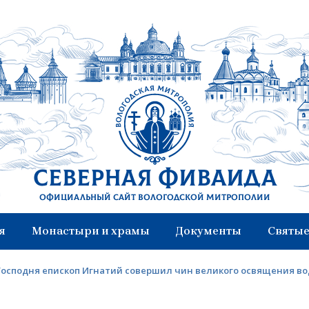
Северная Фиваида
Официальный сайт Вологодской митрополии
я
Монастыри и храмы
Документы
Святые
осподня епископ Игнатий совершил чин великого освящения вод