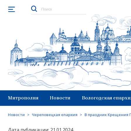
Открыть меню
Митрополия
Новости
Вологодская епархи
Новости
>
Череповецкая епархия
>
В праздник Крещения Г
Дата публикации: 21.01.2024