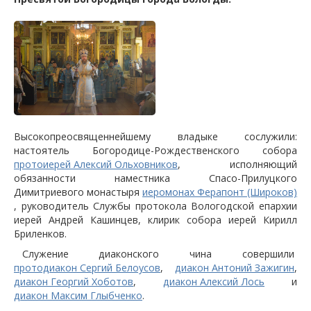
Высокопреосвященнейшему владыке сослужили:
настоятель Богородице-Рождественского собора
протоиерей Алексий Ольховников
, исполняющий
обязанности наместника Спасо-Прилуцкого
Димитриевого монастыря
иеромонах Ферапонт (Широков)
, руководитель Службы протокола Вологодской епархии
иерей Андрей Кашинцев, клирик собора иерей Кирилл
Бриленков.
Служение диаконского чина совершили
протодиакон Сергий Белоусов
,
диакон Антоний Зажигин
,
диакон Георгий Хоботов
,
диакон Алексий Лось
и
диакон Максим Глыбченко
.