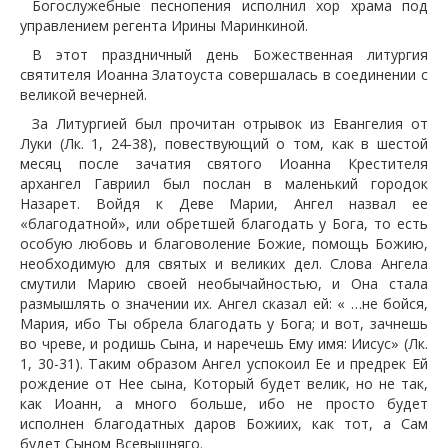
Богослужебные песнопения исполнил хор храма под
управлением регента Ирины Маринкиной.
В этот праздничный день Божественная литургия
святителя Иоанна Златоуста совершалась в соединении с
великой вечерней.
За Литургией был прочитан отрывок из Евангелия от
Луки (Лк. 1, 24-38), повествующий о том, как в шестой
месяц после зачатия святого Иоанна Крестителя
архангел Гавриил был послан в маленький городок
Назарет. Войдя к Деве Марии, Ангел назвал ее
«благодатной», или обретшей благодать у Бога, то есть
особую любовь и благоволение Божие, помощь Божию,
необходимую для святых и великих дел. Слова Ангела
смутили Марию своей необычайностью, и Она стала
размышлять о значении их. Ангел сказал ей: « …не бойся,
Мария, ибо Ты обрела благодать у Бога; и вот, зачнешь
во чреве, и родишь Сына, и наречешь Ему имя: Иисус» (Лк.
1, 30-31). Таким образом Ангел успокоил Ее и предрек Ей
рождение от Нее сына, Который будет велик, но не так,
как Иоанн, а много больше, ибо не просто будет
исполнен благодатных даров Божиих, как тот, а Сам
будет Сыном Всевышняго.