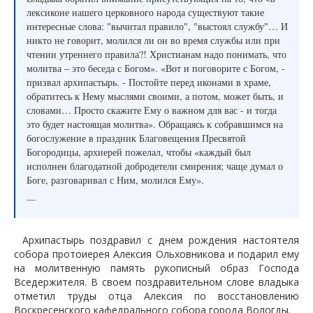
лексиконе нашего церковного народа существуют такие
интересные слова: "вычитал правило", "выстоял службу"… И
никто не говорит, молился ли он во время службы или при
чтении утреннего правила?! Христианам надо понимать, что
молитва – это беседа с Богом». «Вот и поговорите с Богом, -
призвал архипастырь. - Постойте перед иконами в храме,
обратитесь к Нему мыслями своими, а потом, может быть, и
словами… Просто скажите Ему о важном для вас - и тогда
это будет настоящая молитва». Обращаясь к собравшимся на
богослужение в праздник Благовещения Пресвятой
Богородицы, архиерей пожелал, чтобы «каждый был
исполнен благодатной добродетели смирения; чаще думал о
Боге, разговаривал с Ним, молился Ему».
—
Архипастырь поздравил с днем рождения настоятеля
собора протоиерея Алексия Ольховникова и подарил ему
на молитвенную память рукописный образ Господа
Вседержителя. В своем поздравительном слове владыка
отметил труды отца Алексия по восстановлению
Воскресенского кафедрального собора города Вологды.