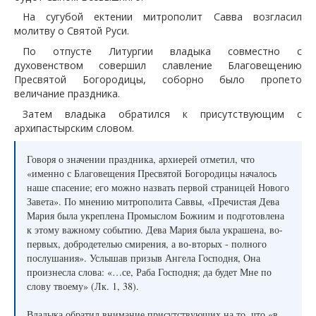
На сугубой ектении митрополит Савва возгласил
молитву о Святой Руси.
По отпусте Литургии владыка совместно с
духовенством совершил славление Благовещению
Пресвятой Богородицы, соборно было пропето
величание праздника.
Затем владыка обратился к присутствующим с
архипастырским словом.
Говоря о значении праздника, архиерей отметил, что
«именно с Благовещения Пресвятой Богородицы началось
наше спасение; его можно назвать первой страницей Нового
Завета». По мнению митрополита Саввы, «Пречистая Дева
Мария была укреплена Промыслом Божиим и подготовлена
к этому важному событию. Дева Мария была украшена, во-
первых, добродетелью смирения, а во-вторых - полного
послушания». Услышав призыв Ангела Господня, Она
произнесла слова: «…се, Раба Господня; да будет Мне по
слову твоему» (Лк. 1, 38).
Владыка обратил внимание присутствующих на то, что «в