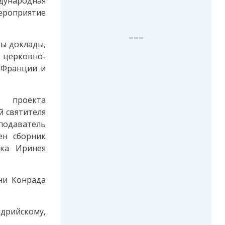
дународная
ероприятие
ны доклады,
 церковно-
, Франции и
 проекта
й святителя
подаватель
ен сборник
ика Иринея
ни Конрада
дрийскому,