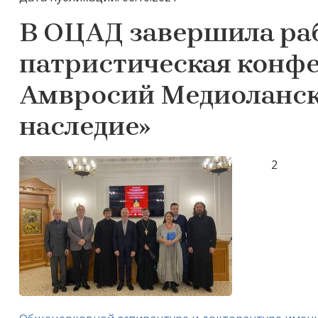
В ОЦАД завершила ра
патриcтическая конфе
Амвросий Медиолански
наследие»
2 