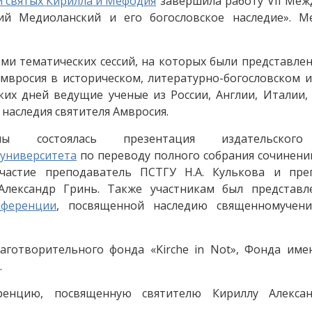
 святых Кирилла и Мефодия
завершила работу VII Меж
й Медиоланский и его богословское наследие». М
и тематических сессий, на которых были представле
вросия в историческом, литературно-богословском и
ких дней ведущие ученые из России, Англии, Италии
наследия святителя Амвросия.
ы состоялась презентация издательского
 университета
по переводу полного собрания сочинени
частие преподаватель ПСТГУ Н.А. Кулькова и пре
Александр Гринь. Также участникам был представл
нференции
, посвященной наследию священномучен
готворительного фонда «Kirche in Not», Фонда име
.
ренцию, посвященную святителю Кириллу Алексан