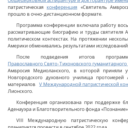
Общецерковной аспирантуре и докторантуре имени
патриcтическая
конференция
«Святитель Амвроси
прошло в очно-дистанционном формате.
Программа конференции включала работу восьм
рассматривающие биографию и труды святителя Ам
политическом контекстах. На протяжении несколь
Америки обменивались результатами исследований 
После подведения итогов программ
Православного Свято-Тихоновского гуманитарного
Амвросия Медиоланского, в которой приняли у
Новгородского духовного училища протоиерей 
материалов
V Международной патриcтической ко
Лионского.
Конференция организована при поддержке бла
Аденауэра и Благотворительного фонда «Познание»
VIII Международную патристическую конфе
планируется провести в сентябре 2022 года.