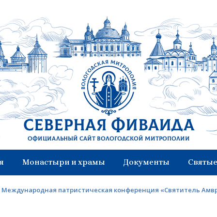
Северная Фиваида
Официальный сайт Вологодской митрополии
я
Монастыри и храмы
Документы
Святые
II Международная патриcтическая конференция «Святитель Амвр