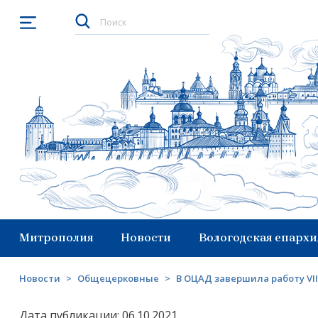
Открыть меню
Митрополия
Новости
Вологодская епархи
Новости
>
Общецерковные
>
В ОЦАД завершила работу V
Дата публикации: 06.10.2021