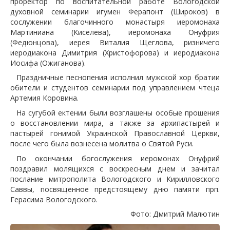
проректор по воспитательной работе Вологодской
духовной семинарии игумен Ферапонт (Широков) в
сослужении благочинного монастыря иеромонаха
Мартиниана (Киселева), иеромонаха Онуфрия
(Федюнцова), иерея Виталия Щеглова, ризничего
иеродиакона Димитрия (Христофорова) и иеродиакона
Иосифа (Ожиганова).
Праздничные песнопения исполнил мужской хор братии
обители и студентов семинарии под управлением чтеца
Артемия Коровина.
На сугубой ектении были возглашены особые прошения
о восстановлении мира, а также за архипастырей и
пастырей гонимой Украинской Православной Церкви,
после чего была вознесена молитва о Святой Руси.
По окончании богослужения иеромонах Онуфрий
поздравил молящихся с воскресным днем и зачитал
послание митрополита Вологодского и Кирилловского
Саввы, посвященное предстоящему дню памяти прп.
Герасима Вологодского.
Фото: Дмитрий Малютин