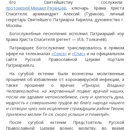
Его Святейшеству сослужили:
протоиерей Михаил Рязанцев
, ключарь Храма Христа
Спасителя; архимандрит Алексий (Туриков), личный
секретарь Святейшего Патриарха Кирилла; духовенство г.
Москвы.
Богослужебные песнопения исполнил Патриарший хор
Храма Христа Спасителя (регент — И.Б. Толкачев).
Патриаршее богослужение транслировалось в прямом
эфире на телеканалах
«Союз»
и
«Спас»
и на официальном
сайте Русской Православной Церкви портале
Патриархия.ru.
На сугубой ектении были вознесены молитвенные
прошения об избавлении от коронавирусной инфекции, а
также прошение о врачах:
«Призри, Владыко
Человеколюбче, на жертвенный подвиг врачей наших,
посли им здравие непоколебимое, силу и крепость духа,
мудрость к совершению трудов во благо народа нашего
и сотвори чрез них исцеление страждущим рабом Твоим,
прилежно молим Ти ся, скоро услыши и помилуй».
После сугубой ектении Предстоятель Русской
Православной Церкви вознес молитву, во время