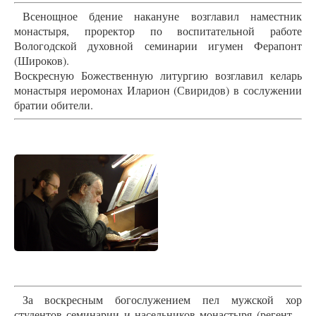
Всенощное бдение накануне возглавил наместник
монастыря, проректор по воспитательной работе
Вологодской духовной семинарии игумен Ферапонт
(Широков).
Воскресную Божественную литургию возглавил келарь
монастыря иеромонах Иларион (Свиридов) в сослужении
братии обители.
За воскресным богослужением пел мужской хор
студентов семинарии и насельников монастыря (регент –