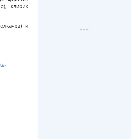
о), клирик
олкачев) и
ta-