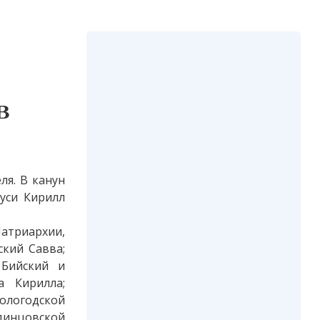
в
ля. В канун
уси Кирилл
атриархии,
ский Савва;
 Бийский и
а Кирилла;
Вологодской
Одинцовской