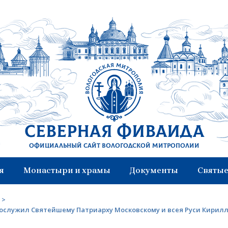
Северная Фиваида
Официальный сайт Вологодской митрополии
я
Монастыри и храмы
Документы
Святые
>
ослужил Святейшему Патриарху Московскому и всея Руси Кирилл