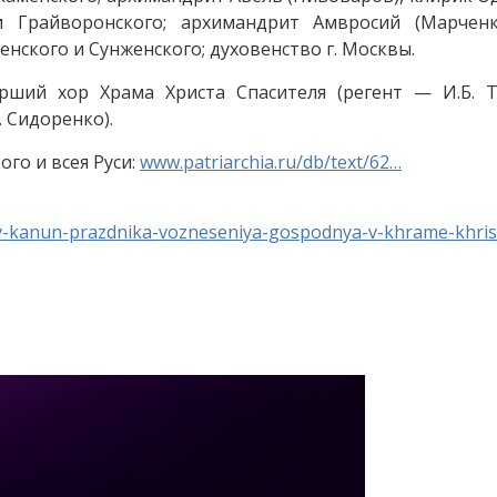
и Грайворонского; архимандрит Амвросий (Марченк
нского и Сунженского; духовенство г. Москвы.
рший хор Храма Христа Спасителя (регент — И.Б. Т
. Сидоренко).
го и всея Руси:
www.patriarchia.ru/db/text/62…
ie-v-kanun-prazdnika-vozneseniya-gospodnya-v-khrame-khris