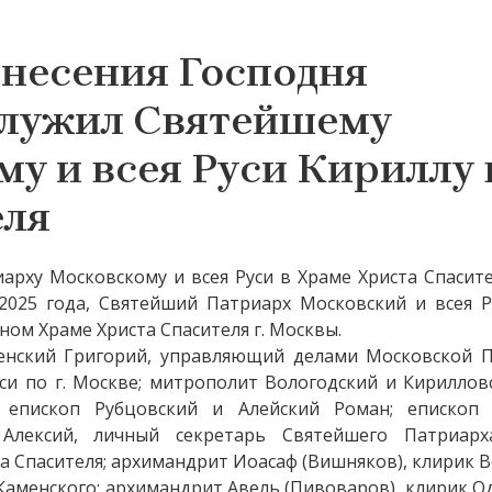
знесения Господня
служил Святейшему
у и всея Руси Кириллу 
еля
рху Московскому и всея Руси в Храме Христа Спасите
2025 года, Святейший Патриарх Московский и всея Р
ом Храме Христа Спасителя г. Москвы.
сенский Григорий, управляющий делами Московской П
си по г. Москве; митрополит Вологодский и Кириллов
; епископ Рубцовский и Алейский Роман; епископ
 Алексий, личный секретарь Святейшего Патриарх
а Спасителя; архимандрит Иоасаф (Вишняков), клирик 
 Каменского; архимандрит Авель (Пивоваров), клирик 