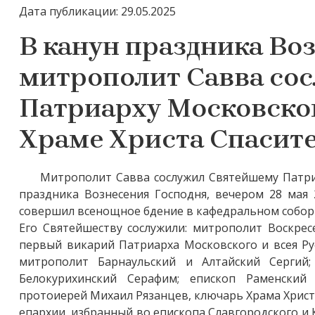
Дата публикации: 29.05.2025
В канун праздника Во
митрополит Савва со
Патриарху Московском
Храме Христа Спасит
Митрополит Савва сослужил Святейшему Патриа
праздника Вознесения Господня, вечером 28 мая 
совершил всенощное бдение в кафедральном соборн
Его Святейшеству сослужили: митрополит Воскре
первый викарий Патриарха Московского и всея Ру
митрополит Барнаульский и Алтайский Сергий
Белокурихинский Серафим; епископ Раменский
протоиерей Михаил Рязанцев, ключарь Храма Христ
епархии, избранный во епископа Славгородского и