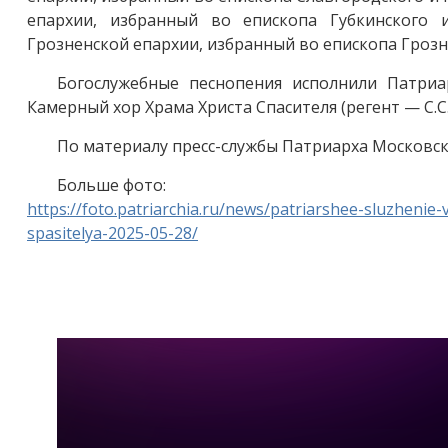
епархии, избранный во епископа Губкинского 
Грозненской епархии, избранный во епископа Грозне
Богослужебные песнопения исполнили Патриа
Камерный хор Храма Христа Спасителя (регент — С.С
По материалу пресс-службы Патриарха Московско
Больше фото:
https://foto.patriarchia.ru/news/patriarshee-sluzhen
spasitelya-2025-05-28/