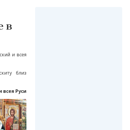
 в
ский и всея
скиту близ
 всея Руси