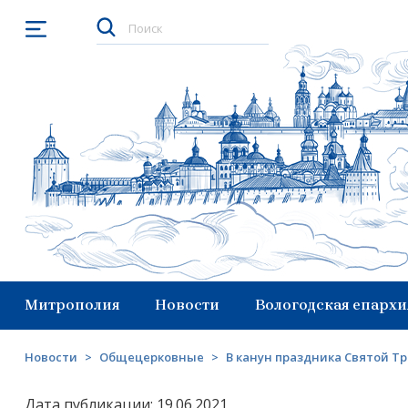
Открыть меню
Митрополия
Новости
Вологодская епархи
Новости
>
Общецерковные
>
В канун праздника Святой 
Дата публикации: 19.06.2021