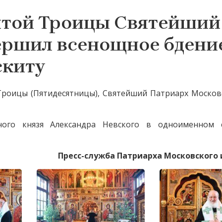
вятой Троицы Святейший
ершил всенощное бдение
скиту
 Троицы (Пятидесятницы), Святейший Патриарх Москов
рного князя Александра Невского в одноименном 
Пресс-служба Патриарха Московского и