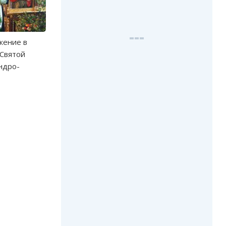
жение в
 Святой
ндро-