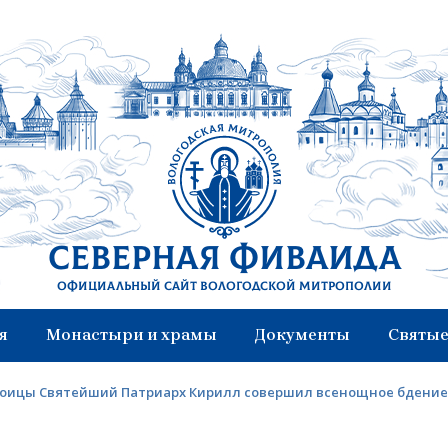
Северная Фиваида
Официальный сайт Вологодской митрополии
я
Монастыри и храмы
Документы
Святые
Троицы Святейший Патриарх Кирилл совершил всенощное бдение 