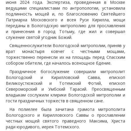
июня 2024 года. Экспертиза, проведенная в Москве
ведущими специалистами по антропологии, установила
подлинность мощей и, по благословению Святейшего
Патриарха Московского и всея Руси Кирилла, мощи
переданы в Вологодскую митрополию для прославления
и принесения в город Тотьму, где жил и совершал
служение святой угодник Божий.
Священнослужители Вологодской митрополии, приняв у
врат монастыря ковчег с честными мощами,
торжественно перенесли их на площадь перед Спасским
собором обители, где началось всенощное бдение.
Праздничное богослужение совершили митрополит
Вологодский и Кирилловский Савва, епископ
Великоустюжский и Тотемский Фотий, епископ
Североморский и Умбский Тарасий. Преосвященным
владыкам сослужили клирики Вологодской митрополии и
гости праздничных торжеств в священном сане.
На полиелее была зачитана грамота митрополита
Вологодского и Кирилловского Саввы о прославлении
честных мощей святого праведного Максима, Христа
ради юродивого, иерея Тотемского.