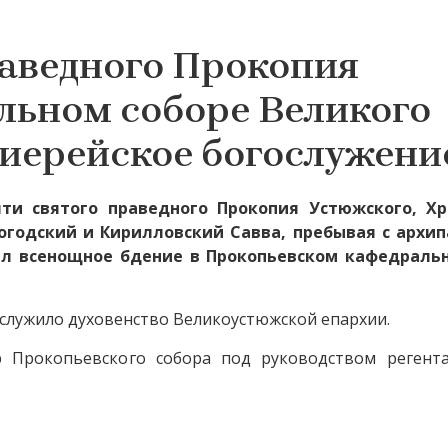
раведного Прокопия
льном соборе Великого
хиерейское богослужени
ти святого праведного Прокопия Устюжского, Х
логодский и Кирилловский Савва, пребывая с архи
ил всенощное бдение в Прокопьевском кафедраль
служило духовенство Великоустюжской епархии.
р Прокопьевского собора под руководством реген