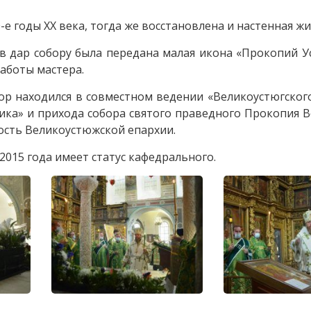
е годы XX века, тогда же восстановлена и настенная ж
в дар собору была передана малая икона «Прокопий У
аботы мастера.
бор находился в совместном ведении «Великоустюгског
ика» и прихода собора святого праведного Прокопия 
ность Великоустюжской епархии.
2015 года имеет статус кафедрального.