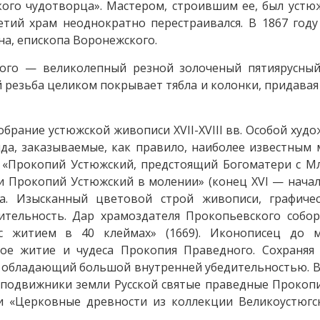
кого чудотворца». Мастером, строившим ее, был уст
тий храм неоднократно перестраивался. В 1867 году
на, епископа Воронежского.
ого — великолепный резной золоченый пятиярусный
 резьба целиком покрывает тябла и колонки, придавая
брание устюжской живописи XVII-XVIII вв. Особой худ
а, заказываемые, как правило, наиболее известным 
 «Прокопий Устюжский, предстоящий Богоматери с Мл
и Прокопий Устюжский в молении» (конец XVI — начало
а. Изысканный цветовой строй живописи, графиче
тельность. Дар храмоздателя Прокопьевского собор
с житием в 40 клеймах» (1669). Иконописец до 
ое житие и чудеса Прокопия Праведного. Сохраняя 
го, обладающий большой внутренней убедительностью. 
е подвижники земли Русской святые праведные Прокоп
 «Церковные древности из коллекции Великоустюгск