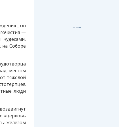
ождению, он
агочестия —
 чудесами,
х на Соборе
чудотворца
 над местом
 от тяжелой
астотерпцев
ратные люди
воздвигнут
в: «церковь
иты железом