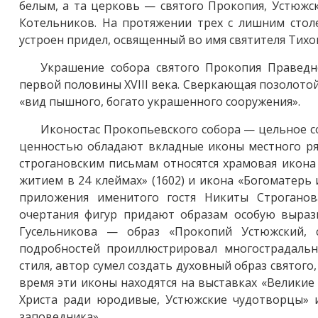
белым, а та церковь — святого Прокопия, Устюжс
Котельников. На протяжении трех с лишним столе
устроен придел, освященный во имя святителя Тихо
Украшение собора святого Прокопия Праведн
первой половины XVIII века. Сверкающая позолотой
«вид пышного, богато украшенного сооружения».
Иконостас Прокопьевского собора — цельное со
ценностью обладают вкладные иконы местного ряд
строгановским письмам относятся храмовая икона
житием в 24 клеймах» (1602) и икона «Богоматерь 
приложения именитого гостя Никиты Строганов
очертания фигур придают образам особую вырази
Гусельникова — образ «Прокопий Устюжский, 
подробностей проиллюстрировал многострадальн
стиля, автор сумел создать духовный образ свято
время эти иконы находятся на выставках «Велики
Христа ради юродивые, Устюжские чудотворцы» и
заповедника».