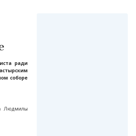
е
риста ради
пастырским
ном соборе
та Людмилы