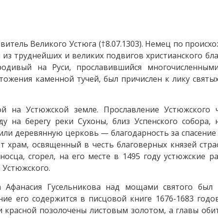
тель Великого Устюга (†8.07.1303). Немец по происх
н из труднейших и великих подвигов христианского бл
одивый на Руси, прославившийся многочисленными
тожения каменной тучей, был причислен к лику святы
й на Устюжской земле. Прославление Устюжского 
ду на берегу реки Сухоны, близ Успенского собора,
или деревянную церковь — благодарность за спасение
т храм, освященный в честь благоверных князей стр
носца, сгорел, на его месте в 1495 году устюжские 
 Устюжского.
а Афанасия Гусельникова над мощами святого был 
ие его содержится в писцовой книге 1676-1683 годо
ди красной позолочены листовым золотом, а главы об