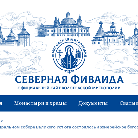
Северная Фиваида
Официальный сайт Вологодской митрополии
я
Монастыри и храмы
Документы
Святые
>
дральном соборе Великого Устюга состоялось архиерейское бог