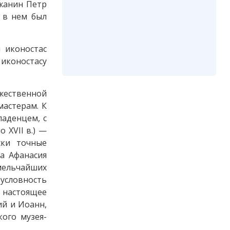
южанин Петр
 в нем был
 иконостас
 иконостасу
ожественной
мастерам. К
аденцем, с
 XVII в.) —
ски точные
а Афанасия
мельчайших
условность
В настоящее
ий и Иоанн,
ого музея-