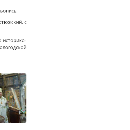
ивопись.
стюжский, с
о историко-
Вологодской