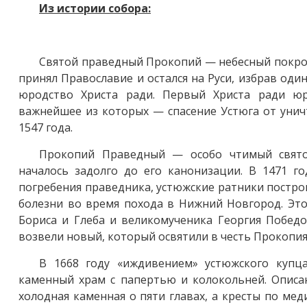
Из истории собора:
Святой праведный Прокопий — небесный покрови
принял Православие и остался на Руси, избрав оди
юродство Христа ради. Первый Христа ради юр
важнейшее из которых — спасение Устюга от унич
1547 года.
Прокопий Праведный — особо чтимый свято
началось задолго до его канонизации. В 1471 го
погребения праведника, устюжские ратники постро
болезни во время похода в Нижний Новгород. Это
Бориса и Глеба и великомученика Георгия Победо
возвели новый, который освятили в честь Прокопия
В 1668 году «иждивением» устюжского купц
каменный храм с папертью и колокольней. Описан
холодная каменная о пяти главах, а кресты по ме