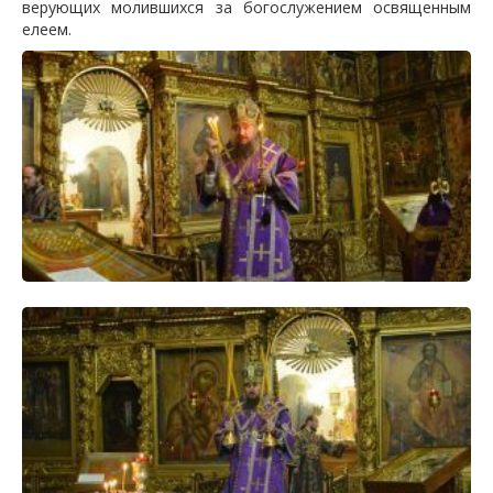
верующих молившихся за богослужением освященным
елеем.