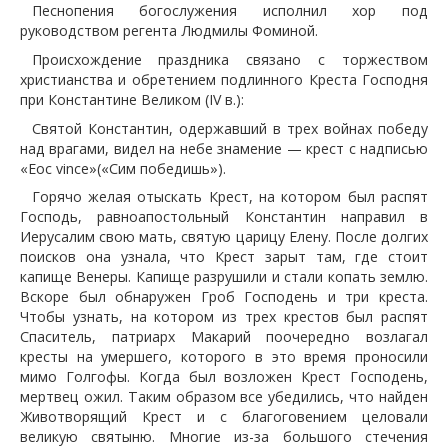
Песнопения богослужения исполнил хор под
руководством регента Людмилы Фоминой.
Происхождение праздника связано с торжеством
христианства и обретением подлинного Креста Господня
при Константине Великом (IV в.):
Святой Константин, одержавший в трех войнах победу
над врагами, видел на небе знамение — крест с надписью
«Еoc vince»(«Сим победишь»).
Горячо желая отыскать Крест, на котором был распят
Господь, равноапостольный Константин направил в
Иерусалим свою мать, святую царицу Елену. После долгих
поисков она узнала, что Крест зарыт там, где стоит
капище Венеры. Капище разрушили и стали копать землю.
Вскоре был обнаружен Гроб Господень и три креста.
Чтобы узнать, на котором из трех крестов был распят
Спаситель, патриарх Макарий поочередно возлагал
кресты на умершего, которого в это время проносили
мимо Голгофы. Когда был возложен Крест Господень,
мертвец ожил. Таким образом все убедились, что найден
Животворящий Крест и с благоговением целовали
великую святыню. Многие из-за большого стечения