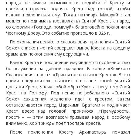
народа не имели возможности подойти к Кресту и
просили патриарха поднять Крест над толпой, чтобы
издали поклониться ему. Тогда патриарх Макарий стал
медленно поднимать (воздвигать) Святой Крест, а народ
со словами «Господи, помилуй» благоговейно поклонялся
Честному Древу. Это событие произошло в 326 г.
По окончании великого славословия, при пении «Святый
Боже» епископ Фотий совершил вынос Креста на средину
храма для поклонения ему верующими.
Вынос Креста и поклонение ему является особенностью
богослужения на данный праздник. В конце «Великого
Славословия» поется «Трисвятое на вынос Креста». В это
время предстоятель выносит на главе своей увитый
цветами Крест, являя собой образ Христа, несущего Свой
Крест на Голгофу. Под пение погребального «Святый
Боже» священник медленно идет с крестом, затем
останавливается перед Царскими Вратами и поднимает
Крест вверх над головой, произнося: «Премудрость,
прости!» — этим возгласом призывая народ к особому
вниманию. Хор трижды поет тропарь Креста.
После поклонения Кресту Архипастырь помазал