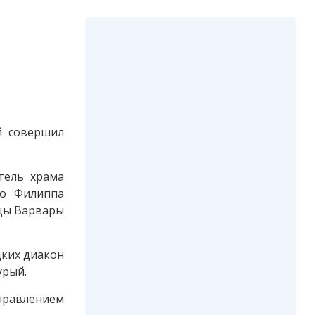
й совершил
тель храма
го Филиппа
ицы Варвары
цких диакон
урый.
правлением