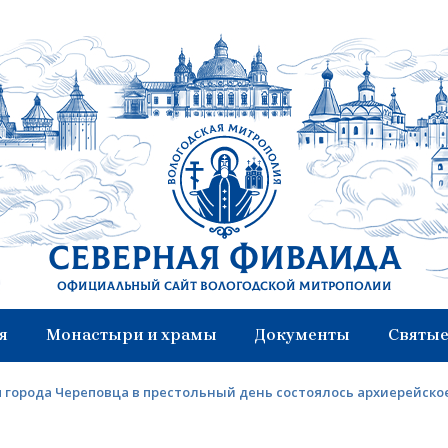
Северная Фиваида
Официальный сайт Вологодской митрополии
я
Монастыри и храмы
Документы
Святые
я города Череповца в престольный день состоялось архиерейск