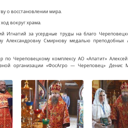
ву о восстановлении мира.
ход вокруг храма.
й Игнатий за усердные труды на благо Череповецк
нну Александровну Смирнову медалью преподобных 
ор по Череповецкому комплексу АО «Апатит» Алексей
юзной организации «ФосАгро — Череповец» Денис 