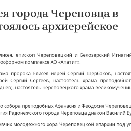
ея города Череповца в
тоялось архиерейское
лисея, епископ Череповецкий и Белозерский Игнати
осфорном комплексе АО «Апатит».
рама пророка Елисея иерей Сергий Щербаков, настоя
рей Сергий Сергеев, настоятель храма преподобно
еднев), настоятель череповецкого храма великомучен
го собора преподобных Афанасия и Феодосия Черепове
гия Радонежского города Череповца диакон Василий Б
певчих молодежного хора Череповецкой епархии под у