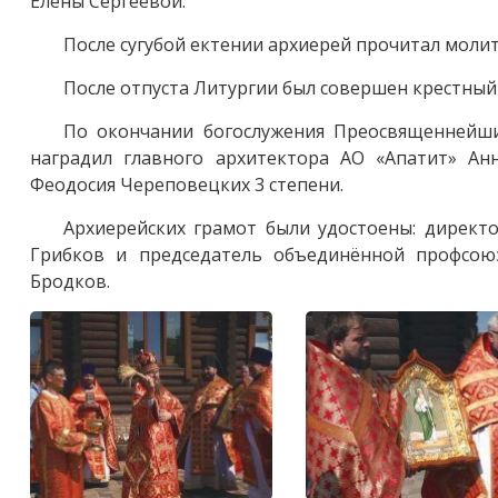
Елены Сергеевой.
После сугубой ектении архиерей прочитал молит
После отпуста Литургии был совершен крестный 
По окончании богослужения Преосвященнейши
наградил главного архитектора АО «Апатит» А
Феодосия Череповецких 3 степени.
Архиерейских грамот были удостоены: директ
Грибков и председатель объединённой профсо
Бродков.