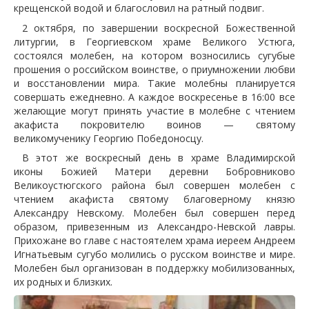
крещенской водой и благословил на ратный подвиг.
2 октября, по завершении воскресной Божественной
литургии, в Георгиевском храме Великого Устюга,
состоялся молебен, на котором возносились сугубые
прошения о российском воинстве, о приумножении любви
и восстановлении мира. Такие молебны планируется
совершать ежедневно. А каждое воскресенье в 16:00 все
желающие могут принять участие в молебне с чтением
акафиста покровителю воинов — святому
великомученику Георгию Победоносцу.
В этот же воскресный день в храме Владимирской
иконы Божией Матери деревни Бобровниково
Великоустюгского района был совершен молебен с
чтением акафиста святому благоверному князю
Александру Невскому. Молебен был совершен перед
образом, привезенным из Александро-Невской лавры.
Прихожане во главе с настоятелем храма иереем Андреем
Игнатьевым сугубо молились о русском воинстве и мире.
Молебен был организован в поддержку мобилизованных,
их родных и близких.