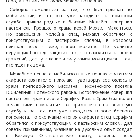
города Тотьмы состоялся молебен о воинах.
Соборно помолиться за тех, кто был призван по
мобилизации, и тех, кто уже находится на воинской
службе, пришли родные и близкие. Молебен совершил
настоятель Троицкого храма иерей Михаил Мелентьев.
По завершении молебна отец Михаил обратился к
присутствующим с пастырским словом, в котором
призвал всех к ежедневной молитве. По молитве
верующих Господь защитит тех, кто находится на полях
сражений, даст утешение и силу самим молящимся – тем,
кто ждет их дома.
Молебное пение о мобилизованных воинах с чтением
акафиста святителю Николаю Чудотворцу состоялось в
храме преподобного Вассиана Тиксненского поселка
Юбилейный Тотемского района. Богослужение совершил
настоятель храма иерей Серафим Розин. Храм был полон
желающими помолиться за призывников на воинскую
службу и за тех, кто уже находится в зоне боевого
конфликта. По окончании чтения акафиста отец Серафим
обратился к присутствующим с пастырским словом, дал
советы призывникам, указывая на духовный опыт солдат
в Великую Отечественную войну, окропил всех