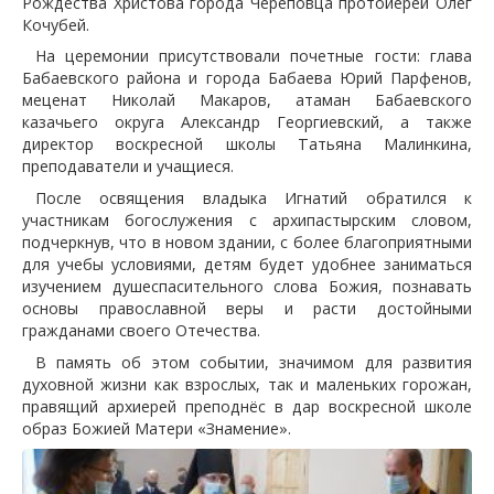
Рождества Христова города Череповца протоиерей Олег
Кочубей.
На церемонии присутствовали почетные гости: глава
Бабаевского района и города Бабаева Юрий Парфенов,
меценат Николай Макаров, атаман Бабаевского
казачьего округа Александр Георгиевский, а также
директор воскресной школы Татьяна Малинкина,
преподаватели и учащиеся.
После освящения владыка Игнатий обратился к
участникам богослужения с архипастырским словом,
подчеркнув, что в новом здании, с более благоприятными
для учебы условиями, детям будет удобнее заниматься
изучением душеспасительного слова Божия, познавать
основы православной веры и расти достойными
гражданами своего Отечества.
В память об этом событии, значимом для развития
духовной жизни как взрослых, так и маленьких горожан,
правящий архиерей преподнёс в дар воскресной школе
образ Божией Матери «Знамение».