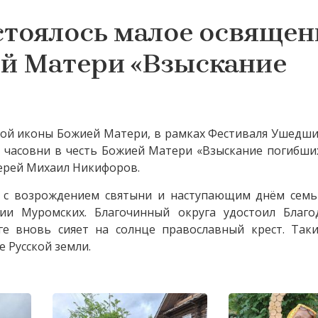
стоялось малое освящен
ей Матери «Взыскание
ской иконы Божией Матери, в рамках Фестиваля Ушедш
ие часовни в честь Божией Матери «Взыскание погибши
ерей Михаил Никифоров.
 с возрождением святыни и наступающим днём семь
ии Муромских. Благочинный округа удостоил Благо
ге вновь сияет на солнце православный крест. Так
е Русской земли.