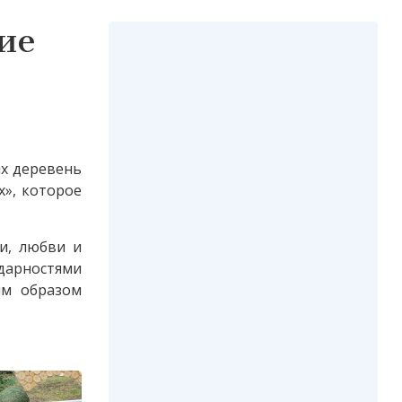
ие
их деревень
х», которое
и, любви и
дарностями
им образом