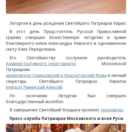
Литургия в день рождения Святейшего Патриарха Кирилла 
В этот день Предстоятель Русской Православной
Церкви совершил Божественную литургию в храме
благоверного князя Александра Невского в одноименном
скиту близ Переделкина.
Его Святейшеству сослужили руководитель
Административного секретариата
Московской
Патриархии
архиепископ Одинцовский и Красногорский Фома
и личный
секретарь Святейшего Патриарха Кирилла
епископ Раменский Алексий
.
По окончании Литургии был совершен
благодарственный молебен.
В завершение Святейший Владыка произнес
проповедь
.
Пресс-служба Патриарха Московского и всея Руси