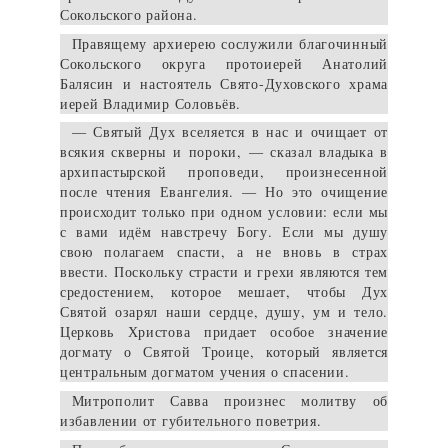
Сокольского района.
Правящему архиерею сослужили благочинный
Сокольского округа протоиерей Анатолий
Балясин и настоятель Свято-Духовского храма
иерей Владимир Соловьёв.
— Святый Дух вселяется в нас и очищает от
всякия скверны и пороки, — сказал владыка в
архипастырской проповеди, произнесенной
после чтения Евангелия. — Но это очищение
происходит только при одном условии: если мы
с вами идём навстречу Богу. Если мы душу
свою полагаем спасти, а не вновь в страх
ввести. Поскольку страсти и грехи являются тем
средостением, которое мешает, чтобы Дух
Святой озарял наши сердце, душу, ум и тело.
Церковь Христова придает особое значение
догмату о Святой Троице, который является
центральным догматом учения о спасении.
Митрополит Савва произнес молитву об
избавлении от губительного поветрия.