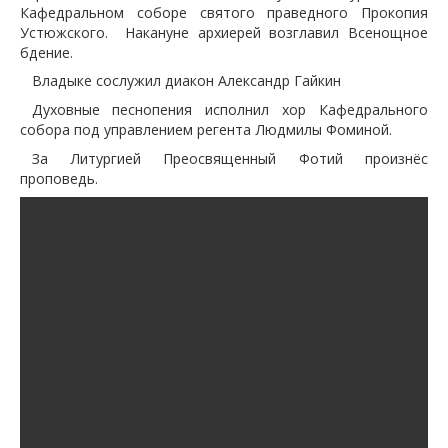
Кафедральном соборе святого праведного Прокопия
Устюжского. Накануне архиерей возглавил Всенощное
бдение.
Владыке сослужил диакон Александр Гайкин
Духовные песнопения исполнил хор Кафедрального
собора под управлением регента Людмилы Фоминой.
За Литургией Преосвященный Фотий произнёс
проповедь.