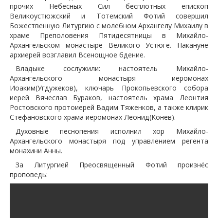
прочих Небесных Сил бесплотных епископ
Великоустюжский и Тотемский Фотий совершил
Божественную Литургию с молебном Архангелу Михаилу в
храме Преполовения Пятидесятницы в Михайло-
Архангельском монастыре Великого Устюге. Накануне
архиерей возглавил Всенощное бдение.
Владыке сослужили: настоятель Михайло-
Архангельского монастыря иеромонах
Иоаким(Угдужеков), ключарь Прокопьевского собора
иерей Вячеслав Бураков, настоятель храма Леонтия
Ростовского протоиерей Вадим Тяженков, а также клирик
Стефановского храма иеромонах Леонид(Конев).
Духовные песнопения исполнил хор Михайло-
Архангельского монастыря под управлением регента
монахини Анны.
За Литургией Преосвященный Фотий произнёс
проповедь: