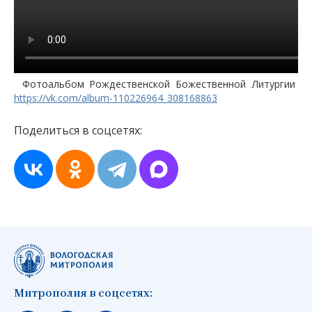
Фотоальбом Рождественской Божественной Литургии
https://vk.com/album-110226964_308168863
Поделиться в соцсетях:
Митрополия в соцсетях: