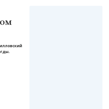
ном
рилловский
огды.