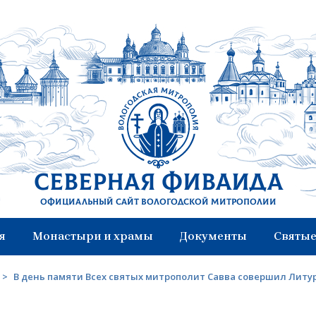
Северная Фиваида
Официальный сайт Вологодской митрополии
я
Монастыри и храмы
Документы
Святые
>
В день памяти Всех святых митрополит Савва совершил Литу