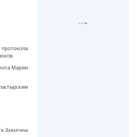
 протокола
локов.
гента Марии
ипастырским
га Зажигина