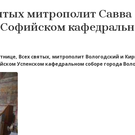
вятых митрополит Савва
 Софийском кафедраль
ятнице, Всех святых, митрополит Вологодский и Ки
йском Успенском кафедральном соборе города Вол