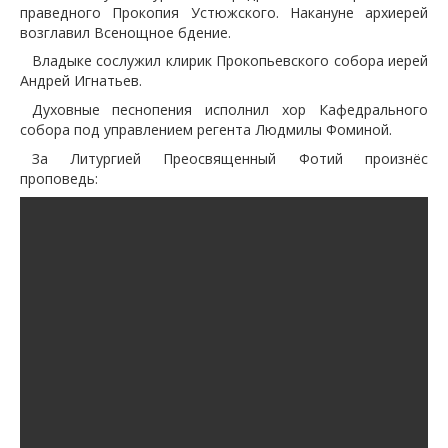
праведного Прокопия Устюжского. Накануне архиерей
возглавил Всенощное бдение.
Владыке сослужил клирик Прокопьевского собора иерей
Андрей Игнатьев.
Духовные песнопения исполнил хор Кафедрального
собора под управлением регента Людмилы Фоминой.
За Литургией Преосвященный Фотий произнёс
проповедь: