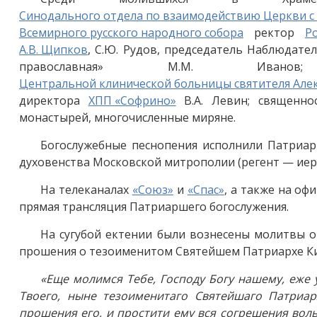
Синодального отдела по взаимодействию Церкви 
Всемирного русского народного собора
ректор
Р
А.В. Щипков
, С.Ю. Рудов, председатель Наблюдате
православная» М.М. Ив
Центральной клинической больницы святителя Але
директора
ХПП «Софрино»
В.А. Левин; священно
монастырей, многочисленные миряне.
Богослужебные песнопения исполнили Патриарш
духовенства Московской митрополии (регент — иере
На телеканалах
«Союз»
и
«Спас»
, а также на о
прямая трансляция Патриаршего богослужения.
На сугубой ектении были вознесены молитвы о
прошения о тезоименитом Святейшем Патриархе К
«Еще молимся Тебе, Господу Богу нашему, еже 
Твоего, ныне тезоименитаго Святейшаго Патриа
прошения его, и простити ему вся согрешения во