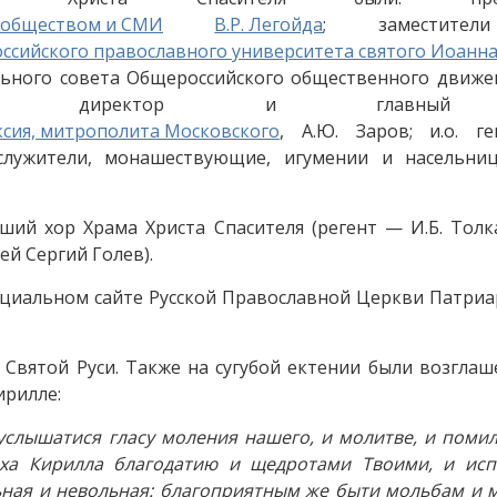
с обществом и СМИ
В.Р. Легойда
; заместител
оссийского православного университета святого Иоанна
льного совета Общероссийского общественного движе
анов; директор и главный
ксия, митрополита Московского
, А.Ю. Заров; и.о. ге
служители, монашествующие, игумении и насельни
ий хор Храма Христа Спасителя (регент — И.Б. Толк
й Сергий Голев).
фициальном сайте Русской Православной Церкви Патриа
 Святой Руси. Также на сугубой ектении были возгла
ирилле:
услышатися гласу моления нашего, и молитве, и поми
рха Кирилла благодатию и щедротами Твоими, и исп
льная и невольная: благоприятным же быти мольбам и