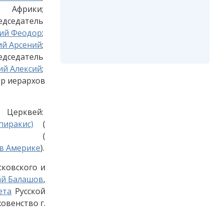
рики;
редседатель
кий Феодор
;
ий Арсений
;
ель
ий Алексий
;
ор иерархов
Церквей:
пиракис)
(
(
в Америке
).
сковского и
ай Балашов
,
ета
Русской
овенство г.