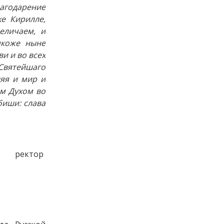
лагодарение
е Кирилле,
еличаем, и
якоже ныне
и и во всех
Святейшаго
ляя и мир и
им Духом во
биши: слава
ректор