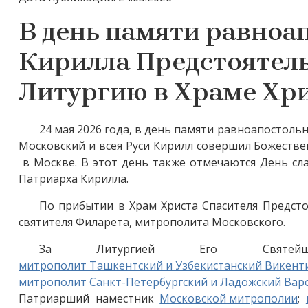
В день памяти равноа
Кирилла Предстоятел
Литургию в Храме Хри
24 мая 2026 года, в день памяти равноапостол
Московский и всея Руси Кирилл совершил Божеств
в Москве. В этот день также отмечаются День сл
Патриарха Кирилла.
По прибытии в Храм Христа Спасителя Предст
святителя Филарета, митрополита Московского.
За Литургией Его Святей
митрополит Ташкентский и Узбекистанский Викент
митрополит Санкт-Петербургский и Ладожский Вар
Патриарший наместник
Московской митрополии
;