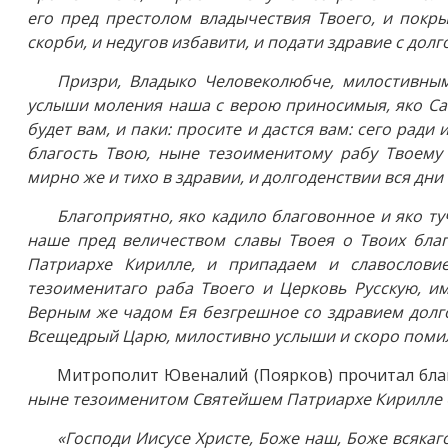
его пред престолом владычествия Твоего, и покры
скорби, и недугов избавити, и подати здравие с дол
Призри, Владыко Человеколюбче, милостивным
услыши моления наша с верою приносимыя, яко Сам 
будет вам, и паки: просите и дастся вам: сего рад
благость Твою, ныне тезоименитому рабу Твоему 
мирно же и тихо в здравии, и долгоденствии вся дни
Благоприятно, яко кадило благовонное и яко ту
наше пред величеством славы Твоея о Твоих благ
Патриархе Кирилле, и припадаем и славослови
тезоименитаго раба Твоего и Церковь Русскую, и
Верным же чадом Ея безгрешное со здравием долго
Всещедрый Царю, милостивно услыши и скоро поми
Митрополит Ювеналий (Поярков) прочитал бла
ныне тезоименитом Святейшем Патриархе Кирилле
«Господи Иисусе Христе, Боже наш, Боже всяка