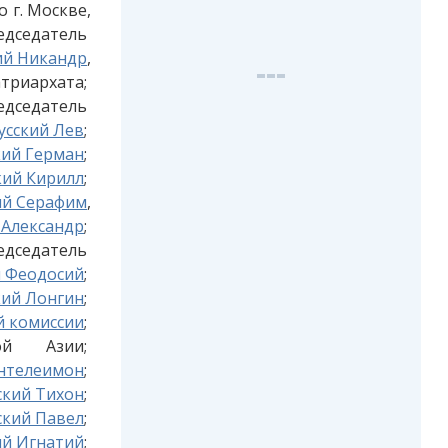
 г. Москве,
дседатель
ий Никандр
,
рхата;
седатель
усский Лев
;
кий Герман
;
кий Кирилл
;
ий Серафим
,
 Александр
;
датель
й Феодосий
;
кий Лонгин
;
й комиссии
;
ой Азии;
антелеимон
;
ский Тихон
;
ский Павел
;
ий Игнатий
;