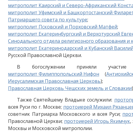
митрополит Каирский и Северо-Африканский Конст
митрополит Уфимский и Башкортостанский Филаре
Патриаршего совета по культуре
митрополит Псковский и Порховский Матфей
митрополит Екатеринбургский и Верхотурский Евге
Синодального отдела религиозного образования и 
митрополит Екатеринодарский и Кубанский Васили
Русской Православной Церкви.
В богослужении приняли участие 
митрополит Филиппопольский Нифон
(
Антиохийс
Иерусалимская Православная Церковь
)
Православная Церковь Чешских земель и Словакии
Также Святейшему Владыке сослужили:
протоп
всея Руси по г. Москве;
протоиерей Михаил Рязанце
советник Патриарха Московского и всея Руси;
про
Православной Церкви;
протоиерей Игорь Якимчук
,
Москвы и Московской митрополии.