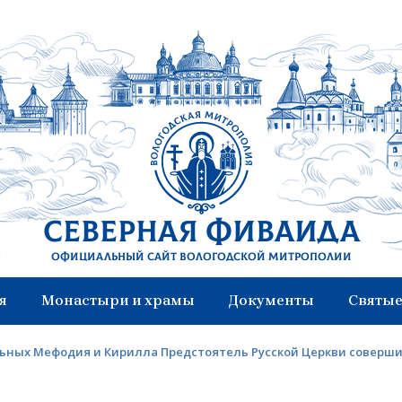
Северная Фиваида
Официальный сайт Вологодской митрополии
я
Монастыри и храмы
Документы
Святые
ьных Мефодия и Кирилла Предстоятель Русской Церкви соверши