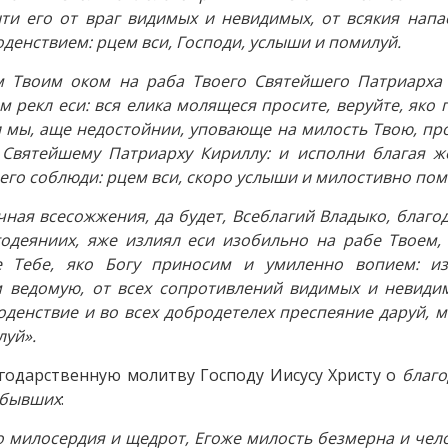
ти его от враг видимых и невидимых, от всякия напа
годенствием: рцем вси, Господи, услыши и помилуй.
 Твоим оком на раба Твоего Святейшего Патриарха 
рекл еси: вся елика молящеся просите, веруйте, яко 
и и мы, аще недостойнии, уповающе на милость Твою, пр
Святейшему Патриарху Кириллу: и исполни благая же
 его соблюди: рцем вси, скоро услыши и милостивно пом
чная всесожжения, да будет, Всеблагий Владыко, благо
одеяниих, яже излиял еси изобильно на рабе Твоем,
е Тебе, яко Богу приносим и умиленно вопием: и
м ведомую, от всех сопротивлений видимых и невиди
денствие и во всех добродетелех преспеяние даруй, м
луй».
годарственную молитву Господу Иисусу Христу о
благо
 бывших
:
го милосердия и щедрот, Егоже милость безмерна и че