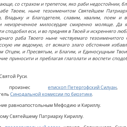
ающе, со страхом и трепетом, яко раби недостойнии, б
рабе Твоем, ныне тезоименитом Святейшем Патриарх
 Владыку и Благодетеля, славим, хвалим, поем и в
 и неизреченное милосердие смиренно моляще. Да 
 сподобил еси, и во предняя в Твоей и искренняго любв
рнаго раба Твоего ныне чествуемаго тезоименитого 
сскую им ведомую, от всякаго злаго обстояния избав
им Отцем, и Пресвятым, и Благим, и Единосущным Тво
ние приносити и преблагая глаголати и воспети сподо
Святой Руси.
ем произнес
епископ Петергофский Силуан
, 
атель
Синодальной комиссии по биоэтике
.
ение равноапостольным Мефодию и Кириллу.
ому Святейшему Патриарху Кириллу.