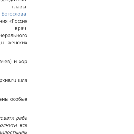
и главы
 Богослова
ния «Россия
 врач
нерального
цы женских
ачев) и хор
рхия.ru шла
шены особые
ловати раба
олнити вся
 милостыням