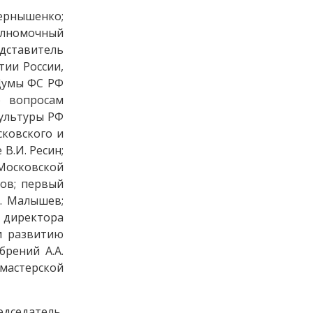
ернышенко;
олномочный
дставитель
тии России,
Думы ФС РФ
о вопросам
культуры РФ
сковского и
В.И. Ресин;
 Московской
нов; первый
. Малышев;
 директора
и развитию
брений А.А.
 мастерской
датель