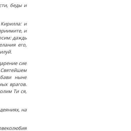
сти, беды и
Кирилла: и
приимите, и
осим: даждь
лания его,
илуй.
дарение сие
 Святейшем
збави ныне
мых врагов.
олим Ти ся,
деяниях, на
ловеколюбия