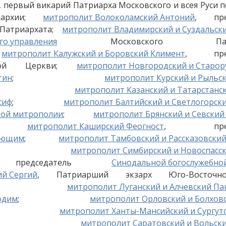
, первый викарий Патриарха Московского и всея Руси по
иархии;
митрополит Волоколамский Антоний
, пре
Патриархата;
митрополит Владимирский и Суздальск
го управления
Московского Патриа
;
митрополит Калужский и Боровский Климент
, пред
ной Церкви;
митрополит Новгородский и Старор
тин
;
митрополит Курский и Рыльс
;
митрополит Казанский и Татарстанс
сиф
;
митрополит Балтийский и Светлогорск
кой митрополии
;
митрополит Брянский и Севский
;
митрополит Каширский Феогност
, предсе
вующим
;
митрополит Тамбовский и Рассказовски
;
митрополит Симбирский и Новоспасс
председатель
Синодальной богослужебно
ий Сергий
, Патриарший экзарх Юго-Восточн
;
митрополит Луганский и Алчевский П
одим
;
митрополит Орловский и Болхов
;
митрополит Ханты-Мансийский и Сургут
;
митрополит Саратовский и Вольск