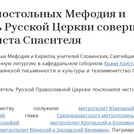
постольных Мефодия и
ь Русской Церкви совер
ста Спасителя
ьных Мефодия и Кирилла, учителей Словенских, Святейш
енную литургию в кафедральном соборном
Храме Христ
авянской письменности и культуры и тезоименитство
оятель Русской Православной Церкви поклонился чес
шеству сослужили:
митрополит Ювеналий
ий
, глава
Среднеазиатского митрополичь
сонофий
;
митрополит Крутицкий и Коломен
митрополит Минский и Заславский Вениамин
, Патриар