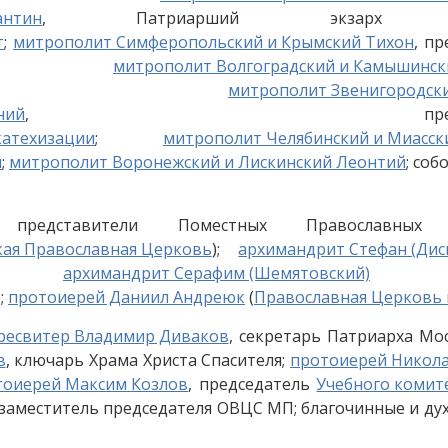
антин
, Патриарший экзарх Аф
т
;
митрополит Симферопольский и Крымский Тихон
, п
;
митрополит Волгоградский и Камышинс
;
митрополит Звенигородск
ний
, председат
катехизации
;
митрополит Челябинский и Миасск
й
;
митрополит Воронежский и Лискинский Леонтий
; соб
представители Поместных Православных 
кая Православная Церковь
);
архимандрит Стефан (Дис
;
архимандрит Серафим (Шемятовский)
);
протоиерей Даниил Андреюк
(
Православная Церковь 
ресвитер Владимир Диваков
, секретарь Патриарха Мо
в
, ключарь Храма Христа Спасителя;
протоиерей Никол
тоиерей Максим Козлов
, председатель
Учебного комит
 заместитель председателя ОВЦС МП; благочинные и дух