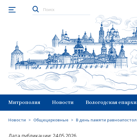
Открыть меню
Митрополия
Новости
Вологодская епархи
Новости
>
Общецерковные
>
В день памяти равноапостол
Дата публикации: 24.05.2026