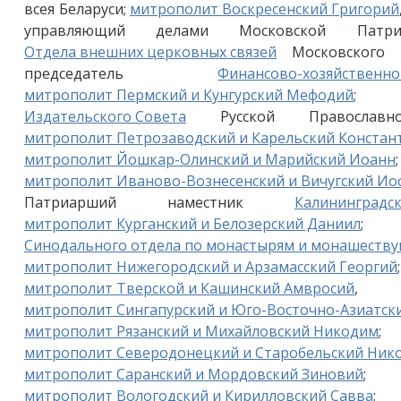
всея Беларуси;
митрополит Воскресенский Григорий
управляющий делами Московской Патр
Отдела внешних церковных связей
Московского 
председатель
Финансово-хозяйственно
митрополит Пермский и Кунгурский Мефодий
Издательского Совета
Русской Православ
митрополит Петрозаводский и Карельский Констан
митрополит Йошкар-Олинский и Марийский Иоанн
митрополит Иваново-Вознесенский и Вичугский Ио
Патриарший наместник
Калининградс
митрополит Курганский и Белозерский Даниил
Синодального отдела по монастырям и монашест
митрополит Нижегородский и Арзамасский Георгий
митрополит Тверской и Кашинский Амвросий
, 
митрополит Сингапурский и Юго-Восточно-Азиатск
митрополит Рязанский и Михайловский Никодим
митрополит Северодонецкий и Старобельский Ник
митрополит Саранский и Мордовский Зиновий
митрополит Вологодский и Кирилловский Савва