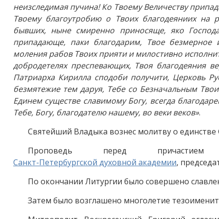
неизследимая пучина! Ко Твоему Величеству припад
Твоему благоутробию о Твоих благодеяниих на 
бывших, ныне смиренно приносяще, яко Господа,
припадающе, паки благодарим, Твое безмерное
моления рабов Твоих прияти и милостивно исполнити
добродетелях преспевающих, Твоя благодеяния ве
Патриарха Кирилла сподоби получити, Церковь Ру
безмятежие тем даруя, Тебе со Безначальным Тво
Единем существе славимому Богу, всегда благодаре
Тебе, Богу, благодателю нашему, во веки веков»
.
Святейший Владыка вознес молитву о единстве 
Проповедь перед причасти
Санкт-Петербургской духовной академии
, председ
По окончании Литургии было совершено славл
Затем было возглашено многолетие тезоименит