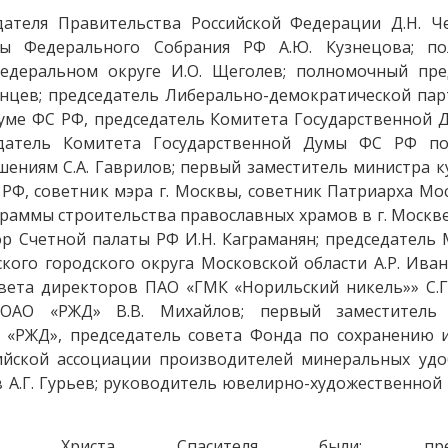
дателя Правительства Российской Федерации Д.Н. Ч
умы Федерального Собрания РФ А.Ю. Кузнецова; п
едеральном округе И.О. Щеголев; полномочный пре
нцев; председатель Либерально-демократической пар
уме ФС РФ, председатель Комитета Государственной 
едатель Комитета Государственной Думы ФС РФ п
ениям С.А. Гаврилов; первый заместитель министра 
 РФ, советник мэра г. Москвы, советник Патриарха Мо
раммы строительства православных храмов в г. Москве 
тор Счетной палаты РФ И.Н. Каграманян; председатель
кого городского округа Московской области А.Р. Ива
вета директоров ПАО «ГМК «Норильский никель»» С.Г
 ОАО «РЖД» В.В. Михайлов; первый заместитель
«РЖД», председатель совета Фонда по сохранению 
сийской ассоциации производителей минеральных удо
в А.Г. Гурьев; руководитель ювелирно-художественной
Христа Спасителя были: предсе