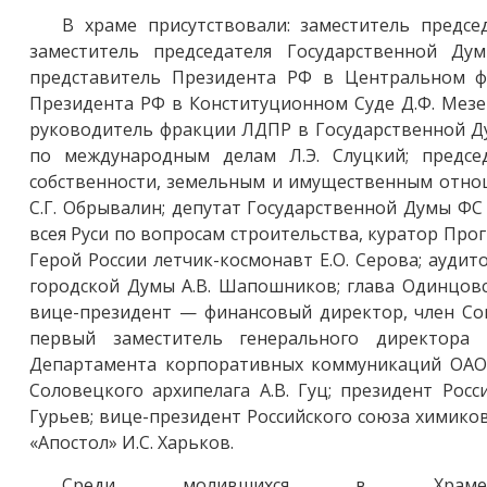
В храме присутствовали: заместитель предсе
заместитель председателя Государственной Д
представитель Президента РФ в Центральном ф
Президента РФ в Конституционном Суде Д.Ф. Мезе
руководитель фракции ЛДПР в Государственной Д
по международным делам Л.Э. Слуцкий; предс
собственности, земельным и имущественным отнош
С.Г. Обрывалин; депутат Государственной Думы ФС
всея Руси по вопросам строительства, куратор Прог
Герой России летчик-космонавт Е.О. Серова; ауди
городской Думы А.В. Шапошников; глава Одинцовс
вице-президент — финансовый директор, член Со
первый заместитель генерального директора
Департамента корпоративных коммуникаций ОАО 
Соловецкого архипелага А.В. Гуц; президент Рос
Гурьев; вице-президент Российского союза химико
«Апостол» И.С. Харьков.
Среди молившихся в Храме 