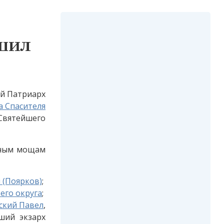
шил
ий Патриарх
а Спасителя
 Святейшего
тным мощам
 (Поярков)
;
его округа
;
ский Павел
,
ший экзарх