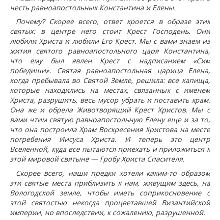
честь равноапостольных Константина и Елены.
Почему? Скорее всего, ответ кроется в образе этих
святых: в центре него стоит Крест Господень. Они
любили Христа и любили Его Крест. Мы с вами знаем из
жития святого равноапостольного царя Константина,
что ему был явлен Крест с надписанием «Сим
победиши». Святая равноапостольная царица Елена,
когда пребывала во Святой Земле, решила: все капища,
которые находились на местах, связанных с именем
Христа, разрушить, весь мусор убрать и поставить храм.
Она же и обрела Животворящий Крест Христов. Мы с
вами чтим святую равноапостольную Елену еще и за то,
что она построила Храм Воскресения Христова на месте
погребения Иисуса Христа. И теперь это центр
Вселенной, куда все пытаются приехать и приложиться к
этой мировой святыне — Гробу Христа Спасителя.
Скорее всего, наши предки хотели каким-то образом
эти святые места приблизить к нам, живущим здесь, на
Вологодской земле, чтобы иметь соприкосновение с
этой святостью некогда процветавшей Византийской
империи, но впоследствии, к сожалению, разрушенной.