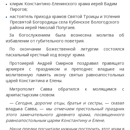
клирик Константино-Еленинского храма иерей Вадим
Пирогов;
настоятель прихода храмов Святой Троицы и Успения
Пресвятой Богородицы села Кубенское Вологодского
района иерей Николай Попугаев.
За богослужением была вознесена молитва об
избавлении от губительного поветрия.
По окончании Божественной литургии состоялся
пасхальный крестный ход вокруг храма.
Протоиерей Андрей Смирнов поздравил правящего
архиерея с праздником и преподнес владыке на
молитвенную память икону святых равноапостольных
царей Константина и Елены.
Митрополит Савва обратился к молящимся с
архипастырским словом.
— Сегодня, дорогие отцы, братья и сестры,
— сказал
владыка Савва, —
мы отмечаем престольный праздник
этого замечательного древнего храма, посвященного
равноапостольным царям Константину и Елене.
Наши предки посчитали нужным построить этот храм в