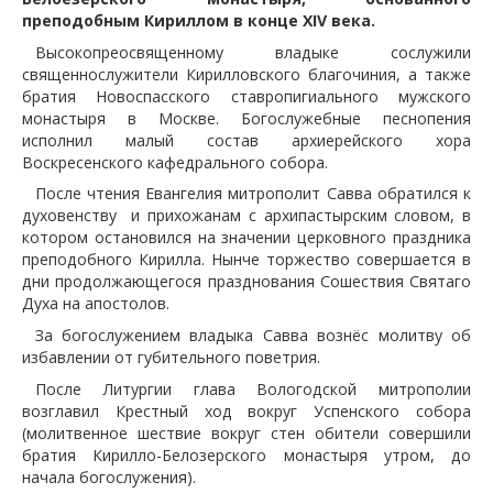
преподобным Кириллом в конце
XIV века.
Высокопреосвященному владыке сослужили
священнослужители Кирилловского благочиния, а также
братия Новоспасского ставропигиального мужского
монастыря в Москве. Богослужебные песнопения
исполнил малый состав архиерейского хора
Воскресенского кафедрального собора.
После чтения Евангелия митрополит Савва обратился к
духовенству и прихожанам с архипастырским словом, в
котором остановился на значении церковного праздника
преподобного Кирилла. Нынче торжество совершается в
дни продолжающегося празднования Сошествия Святаго
Духа на апостолов.
За богослужением владыка Савва вознёс молитву об
избавлении от губительного поветрия.
После Литургии глава Вологодской митрополии
возглавил Крестный ход вокруг Успенского собора
(молитвенное шествие вокруг стен обители совершили
братия Кирилло-Белозерского монастыря утром, до
начала богослужения).