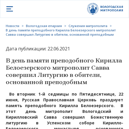
Открыть меню
Новости
>
Вологодская епархия
>
Служения митрополита
>
В день памяти преподобного Кирилла Белоезерского митрополит
Савва совершил Литургию в обители, основанной преподобным
Дата публикации: 22.06.2021
В день памяти преподобного Кирилла
Белоезерского митрополит Савва
совершил Литургию в обители,
основанной преподобным
Во вторник 1-й седмицы по Пятидесятнице, 22
июня, Русская Православная Церковь празднует
память преподобного Кирилла Белоезерского. В
этот день митрополит Вологодский и
Кирилловский Савва совершил Божественную
литургию в Успенском соборе Кирилло-
Белоезерского монастыря, основанного