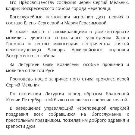
Его Преосвященству сослужил иерей Сергий Мельник,
клирик Воскресенского собора города Череповца.
Богослужебные песнопения исполнил дуэт певчих в
составе Елены Сергеевой и Марии Герасимовой.
В храме вместе с проживающими в доме-интернате
молились директор социального учреждения Жанна
Громова и сестры милосердия сестричества святой
великомученицы Варвары Архиерейского подворья
Воскресенского собора.
За Литургией были вознесены особые прошения и
молитва о Святой Руси.
Проповедь после запричастного стиха произнес иерей
Сергий Мельник.
По окончании Литургии перед образом блаженной
Ксении Петербургской было совершено славление святой.
В завершение управляющий Череповецкой епархией
поздравил всех собравшихся на богослужение с
престольным праздником, пожелав им доброго здравия и
крепости духа.